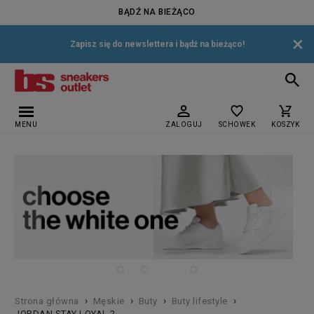
BĄDŹ NA BIEŻĄCO
×
Zapisz się do newslettera i bądź na bieżąco!
MENU
ZALOGUJ
SCHOWEK
KOSZYK
›
›
›
›
Strona główna
Męskie
Buty
Buty lifestyle
JORDAN STAY LOYAL 2