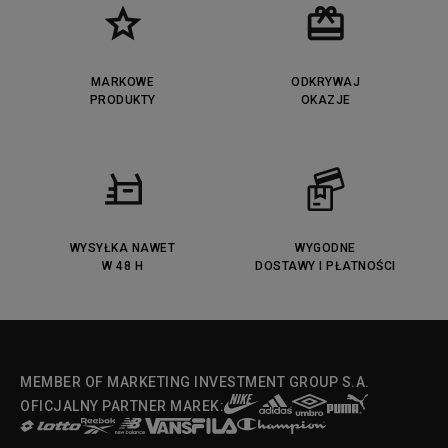
Timberland Euro Sprint
Vans Era
Lacoste Lerond
Fila Electrove
Puma Caven
Lacoste Powercourt
MARKOWE
ODKRYWAJ
Lacoste Carnaby
PRODUKTY
Vans Classic
OKAZJE
Fila Ray Tracer
Puma Retaliate
Converse Run Star legacy CX
Nike Air Max Motif
Puma Jada
Reebok Solution MID
Lacoste Menerva Sport
Puma Doublecourt
DC Anvil
Converse Chuck Taylot All Star
OX
WYSYŁKA NAWET
WYGODNE
W 48 H
DOSTAWY I PŁATNOŚCI
Fila Strada Low
MEMBER OF MARKETING INVESTMENT GROUP S.A.
OFICJALNY PARTNER MAREK: