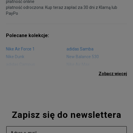
płatność online
płatność odroczona: Kup teraz zapłać za 30 dni z
Klarną
lub
PayPo
Polecane kolekcje:
Nike Air Force 1
adidas Samba
Nike Dunk
New Balance 530
adidas Campus
Nike Air Max
adidas Gazelle
adidas Superstar
Zobacz więcej
Nike Blazer
adidas Forum
Nike Air Max 90
adidas Ozweego
Nike Vapormax
New Balance 574
Vans Old Skool
Nike Air Max 97
Air Jordan 1
New Balance 327
Zapisz się do newslettera
adidas Handball Spezial
Birkenstock Arizona
Nike Air Max 270
New Balance CT302