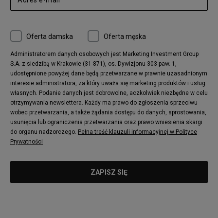
adidas Ozelia
Nike Air Max 95
Nike Huarache
Reebok Classic
Converse Chuck 70
New Balance 480
Oferta damska
Oferta męska
Nike Air More Uptempo
adidas Stan Smith
Puma Mayze
Reebok Club C
Administratorem danych osobowych jest Marketing Investment Group
S.A. z siedzibą w Krakowie (31-871), os. Dywizjonu 303 paw. 1,
New Balance 2002
adidas NMD
udostępnione powyżej dane będą przetwarzane w prawnie uzasadnionym
Converse Run Star Hike
Nike Air Max Pulse
interesie administratora, za który uważa się marketing produktów i usług
adidas Nizza
New Balance 997
własnych. Podanie danych jest dobrowolne, aczkolwiek niezbędne w celu
adidas ZX
Nike Waffle One
otrzymywania newslettera. Każdy ma prawo do zgłoszenia sprzeciwu
wobec przetwarzania, a także żądania dostępu do danych, sprostowania,
Jordan Max Aura 4
Fila Disruptor
usunięcia lub ograniczenia przetwarzania oraz prawo wniesienia skargi
Timberland 6
adidas Retropy
do organu nadzorczego.
Pełna treść klauzuli informacyjnej w Polityce
Vans SK8-HI
Puma Suede
Prywatności
Vans Authentic
Puma Slipstream
New Balance 237
Nike Air Max Dawn
Puma RS-X
adidas Adifom
Reebok Court Advance
Timberland Field Trekker
New Balance UXC72
Jordan Jumpman Two Trey
Puma Cali
Lacoste Ziane