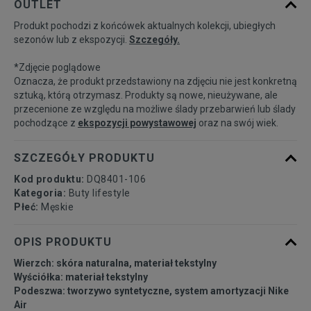
OUTLET
Produkt pochodzi z końcówek aktualnych kolekcji, ubiegłych
41
26 cm
Powiadom o dostępności
sezonów lub z ekspozycji.
Szczegóły.
*Zdjęcie poglądowe
42
26,5 cm
Powiadom o dostępności
Oznacza, że produkt przedstawiony na zdjęciu nie jest konkretną
sztuką, którą otrzymasz. Produkty są nowe, nieużywane, ale
przecenione ze względu na możliwe ślady przebarwień lub ślady
42,5
27 cm
Powiadom o dostępności
pochodzące z
ekspozycji powystawowej
oraz na swój wiek.
43
27,5 cm
Powiadom o dostępności
SZCZEGÓŁY PRODUKTU
Kod produktu:
DQ8401-106
44
28 cm
Powiadom o dostępności
Kategoria:
Buty lifestyle
Płeć:
Męskie
44,5
28,5 cm
Powiadom o dostępności
OPIS PRODUKTU
Wierzch: skóra naturalna, materiał tekstylny
45
29 cm
Powiadom o dostępności
Wyściółka: materiał tekstylny
Podeszwa: tworzywo syntetyczne, system amortyzacji Nike
Air
45,5
29,5 cm
Powiadom o dostępności