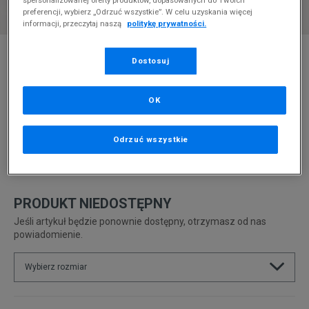
spersonalizowanej oferty produktów, dopasowanych do Twoich
preferencji, wybierz „Odrzuć wszystkie”. W celu uzyskania więcej
informacji, przeczytaj naszą
politykę prywatności.
* Zdjęcie poglądowe
Dostosuj
JORDAN STAY LOYAL 2
OK
Produkt pochodzi z końcówek aktualnych kolekcji, ubiegłych
sezonów lub z ekspozycji.
Szczegóły.
Odrzuć wszystkie
424,99
zł
0
zł
cena rekomendowana przez producenta
PRODUKT NIEDOSTĘPNY
Jeśli artykuł będzie ponownie dostępny, otrzymasz od nas
powiadomienie.
Wybierz rozmiar
Rozmiary EU
Rozmiary US