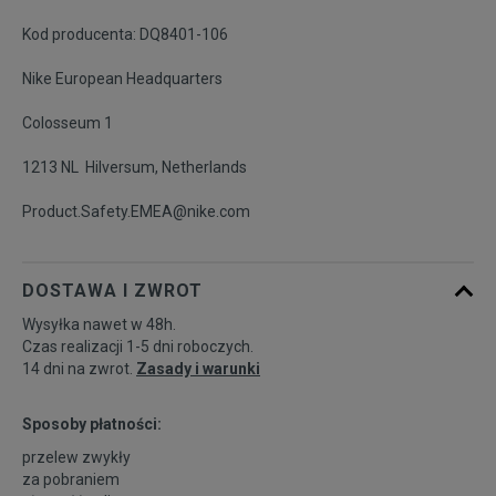
Kod producenta: DQ8401-106
46
30 cm
Powiadom o dostępności
Nike European Headquarters
Colosseum 1
1213 NL Hilversum, Netherlands
Product.Safety.EMEA@nike.com
DOSTAWA I ZWROT
Wysyłka nawet w 48h.
Czas realizacji 1-5 dni roboczych.
14 dni na zwrot.
Zasady i warunki
Sposoby płatności:
przelew zwykły
za pobraniem