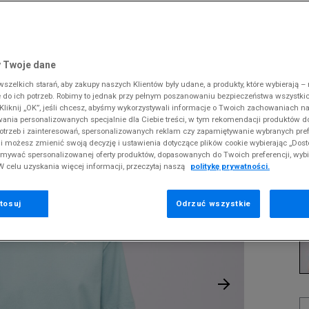
 Slipstream
38
i
i
kie sneakersy
Dickies
Crocs
Jordan
The North Face
Reebok
Old Skool
38,5
gnacja obuwia
rki
Fila
DC
Lacoste
Tommy Hilfiger
Umbro
ODZIEŻ
T ESSENTIALS
 SK8-HI
ki zimowe
gnacja obuwia
Hoodrich
Dickies
McKenzie
Timberland
Supply & Dema
 Twoje dane
XS
nstock Arizona
iczki i szaliki
ki zimowe
Jordan
Ellesse
New Balance
Vans
The North Face
zelkich starań, aby zakupy naszych Klientów były udane, a produkty, które wybierają – n
S
J
erland 6
do ich potrzeb. Robimy to jednak przy pełnym poszanowaniu bezpieczeństwa wszystki
iczki i szaliki
Lacoste
Fila
New Era
Timberland
liknij „OK”, jeśli chcesz, abyśmy wykorzystywali informacje o Twoich zachowaniach na
M
rland Field Trekker
wania personalizowanych specjalnie dla Ciebie treści, w tym rekomendacji produktów
Levi's
Hoodrich
Nike
Under Armour
Pr
otrzeb i zainteresowań, spersonalizowanych reklam czy zapamiętywanie wybranych pref
rland Euro Sprint
se
New Balance
Helly Hansen
Puma
Vans
i możesz zmienić swoją decyzję i ustawienia dotyczące plików cookie wybierając „Dosto
ymywać spersonalizowanej oferty produktów, dopasowanych do Twoich preferencji, wyb
New Era
Jordan
Reebok
W celu uzyskania więcej informacji, przeczytaj naszą
politykę prywatności.
6
Nike
Lacoste
Umbro
12
Puma
Levi's
Vans
tosuj
Odrzuć wszystkie
K