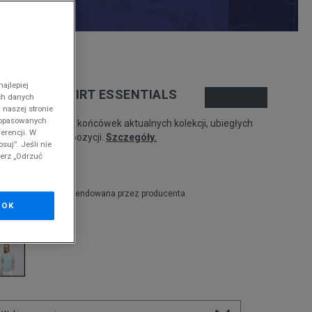
nd
ajlepiej
ORDAN T-SHIRT ESSENTIALS
ch danych
 naszej stronie
 dopasowanych
odukt pochodzi z końcówek aktualnych kolekcji, ubiegłych
erencji. W
zonów lub z ekspozycji.
Szczegóły.
suj”. Jeśli nie
ierz „Odrzuć
9,99
zł
9,99
zł
cena rekomendowana przez producenta
OK
olor:
zielony