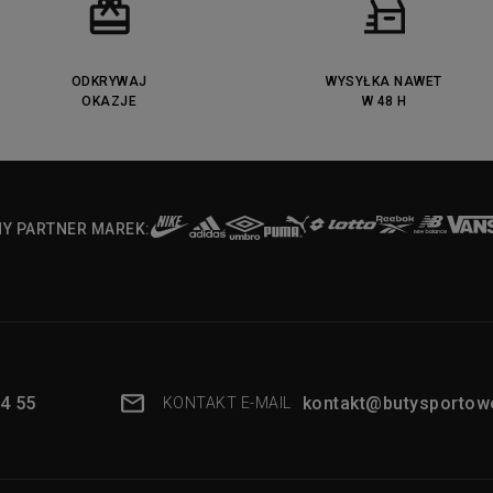
ODKRYWAJ
WYSYŁKA NAWET
OKAZJE
W 48 H
NY PARTNER MAREK:
4 55
kontakt@butysportowe
KONTAKT E-MAIL