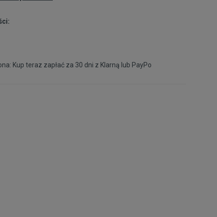
ci:
na: Kup teraz zapłać za 30 dni z
Klarną
lub
PayPo