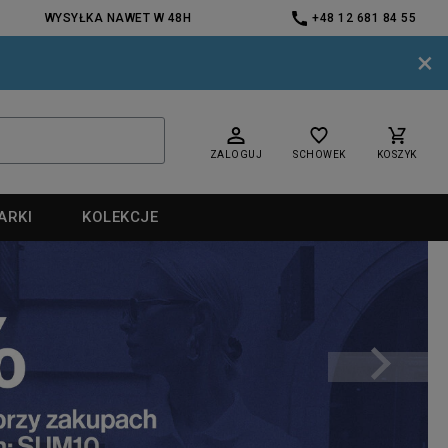
WYSYŁKA NAWET W 48H
+48 12 681 84 55
×
ZALOGUJ
SCHOWEK
KOSZYK
ARKI
KOLEKCJE
nd
nd