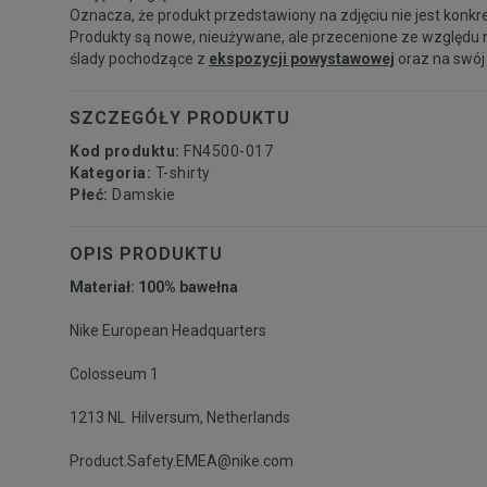
Oznacza, że produkt przedstawiony na zdjęciu nie jest konkr
Produkty są nowe, nieużywane, ale przecenione ze względu 
ślady pochodzące z
ekspozycji powystawowej
oraz na swój
SZCZEGÓŁY PRODUKTU
Kod produktu:
FN4500-017
Kategoria:
T-shirty
Płeć:
Damskie
OPIS PRODUKTU
Materiał: 100% bawełna
Nike European Headquarters
Colosseum 1
1213 NL Hilversum, Netherlands
Product.Safety.EMEA@nike.com