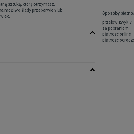
etną sztuką, którą otrzymasz.
na możliwe ślady przebarwień lub
Sposoby płatnoś
 wiek.
przelew zwykły
za pobraniem
płatność online
płatność odroczo