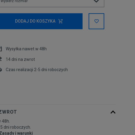
Wybierz rozmiar
Powiadom o
XS
DODAJ DO KOSZYKA
dostępności
Powiadom o
S
dostępności
Wysyłka nawet w 48h
M
14 dni na zwrot
Czas realizacji 2-5 dni roboczych
L
 ZWROT
 48h.
-5 dni roboczych.
Zasady i warunki