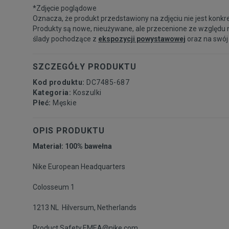
*Zdjęcie poglądowe
Oznacza, że produkt przedstawiony na zdjęciu nie jest konkr
Produkty są nowe, nieużywane, ale przecenione ze względu 
ślady pochodzące z
ekspozycji powystawowej
oraz na swój
SZCZEGÓŁY PRODUKTU
Kod produktu:
DC7485-687
Kategoria:
Koszulki
Płeć:
Męskie
OPIS PRODUKTU
Materiał: 100% bawełna
Nike European Headquarters
Colosseum 1
1213 NL Hilversum, Netherlands
Product.Safety.EMEA@nike.com