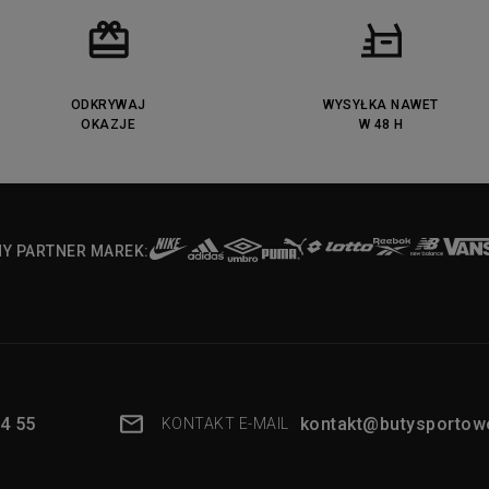
ODKRYWAJ
WYSYŁKA NAWET
OKAZJE
W 48 H
NY PARTNER MAREK:
4 55
kontakt@butysportowe
KONTAKT E-MAIL