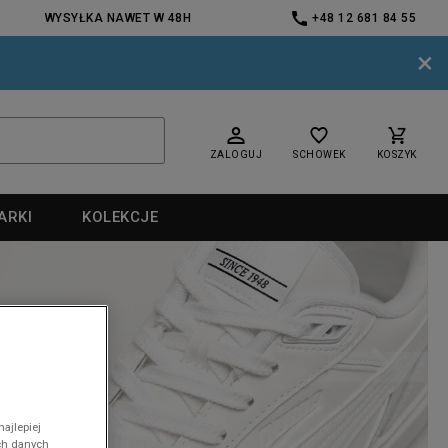
WYSYŁKA NAWET W 48H
+48 12 681 84 55
×
ZALOGUJ
SCHOWEK
KOSZYK
ARKI
KOLEKCJE
nd
ajlepiej
nd
ch danych