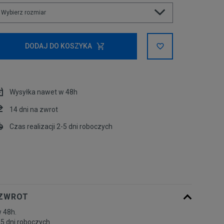
Wybierz rozmiar
S
DODAJ DO KOSZYKA
M
Wysyłka nawet w 48h
Powiadom o
L
dostępności
14 dni na zwrot
Czas realizacji 2-5 dni roboczych
Powiadom o
XL
dostępności
Powiadom o
XXXL
dostępności
 ZWROT
 48h.
-5 dni roboczych.