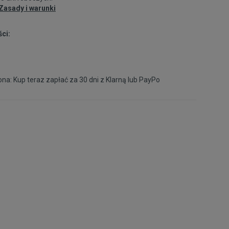
Zasady i warunki
ci:
na: Kup teraz zapłać za 30 dni z
Klarną
lub
PayPo