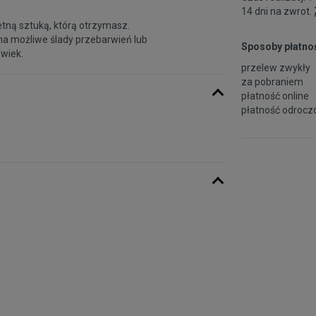
14 dni na zwrot.
etną sztuką, którą otrzymasz.
na możliwe ślady przebarwień lub
Sposoby płatnoś
 wiek.
przelew zwykły
za pobraniem
płatność online
płatność odroczo