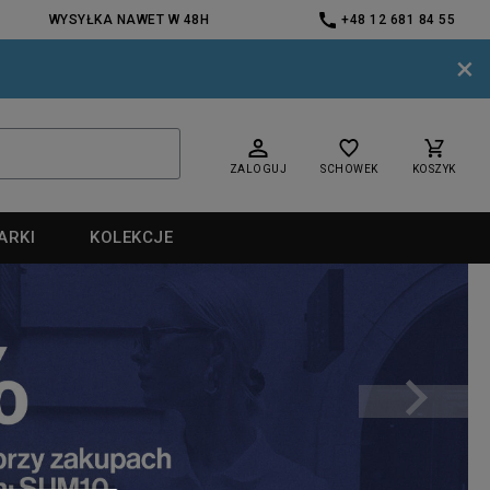
WYSYŁKA NAWET W 48H
+48 12 681 84 55
×
ZALOGUJ
SCHOWEK
KOSZYK
ARKI
KOLEKCJE
nd
nd