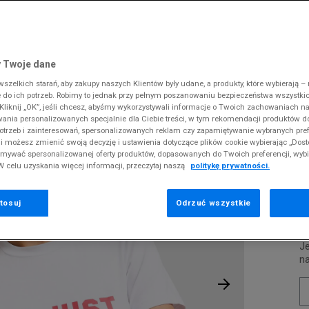
 Slipstream
38
i
i
kie sneakersy
Dickies
Crocs
Fila
The North Face
Reebok
Old Skool
38,5
gnacja obuwia
rki
Fila
DC
Jordan
Tommy Hilfiger
Umbro
ODZIEŻ
T-SHIRT I'M JUST A GIRL
 SK8-HI
ki zimowe
gnacja obuwia
Hoodrich
Dickies
Lacoste
Timberland
Supply & Dema
 Twoje dane
XS
nstock Arizona
iczki i szaliki
ki zimowe
Jordan
Ellesse
McKenzie
Vans
The North Face
zelkich starań, aby zakupy naszych Klientów były udane, a produkty, które wybierają – n
S
J
erland 6
do ich potrzeb. Robimy to jednak przy pełnym poszanowaniu bezpieczeństwa wszystki
iczki i szaliki
Lacoste
Fila
New Balance
Timberland
liknij „OK”, jeśli chcesz, abyśmy wykorzystywali informacje o Twoich zachowaniach na
M
rland Field Trekker
wania personalizowanych specjalnie dla Ciebie treści, w tym rekomendacji produktów
Levi's
Hoodrich
New Era
Under Armour
Pr
otrzeb i zainteresowań, spersonalizowanych reklam czy zapamiętywanie wybranych pref
rland Euro Sprint
se
New Balance
Helly Hansen
Nike
Vans
i możesz zmienić swoją decyzję i ustawienia dotyczące plików cookie wybierając „Dosto
ymywać spersonalizowanej oferty produktów, dopasowanych do Twoich preferencji, wyb
New Era
Jordan
Puma
W celu uzyskania więcej informacji, przeczytaj naszą
politykę prywatności.
6
Nike
Lacoste
Reebok
0
Puma
Levi's
Umbro
tosuj
Odrzuć wszystkie
P
Je
n