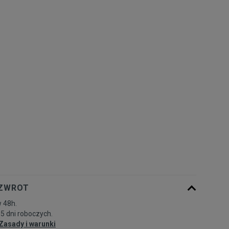
Powiadom o
XXS
dostępności
Powiadom o
XS
dostępności
Powiadom o
S
dostępności
Powiadom o
M
dostępności
 ZWROT
 48h.
-5 dni roboczych.
Zasady i warunki