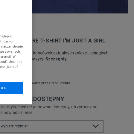
nd
ajlepiej
UICY COUTURE T-SHIRT I'M JUST A GIRL
ch danych
 naszej stronie
 dopasowanych
odukt pochodzi z końcówek aktualnych kolekcji, ubiegłych
erencji. W
zonów lub z ekspozycji.
Szczegóły.
suj”. Jeśli nie
ierz „Odrzuć
9,99
zł
zł
cena rekomendowana przez producenta
OK
RODUKT NIEDOSTĘPNY
śli artykuł będzie ponownie dostępny, otrzymasz od
as powiadomienie.
Wybierz rozmiar