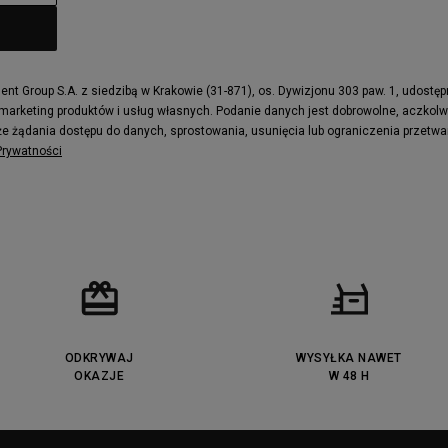
t Group S.A. z siedzibą w Krakowie (31-871), os. Dywizjonu 303 paw. 1, udostę
 marketing produktów i usług własnych. Podanie danych jest dobrowolne, aczkol
e żądania dostępu do danych, sprostowania, usunięcia lub ograniczenia przetwa
 Prywatności
ODKRYWAJ
WYSYŁKA NAWET
OKAZJE
W 48 H