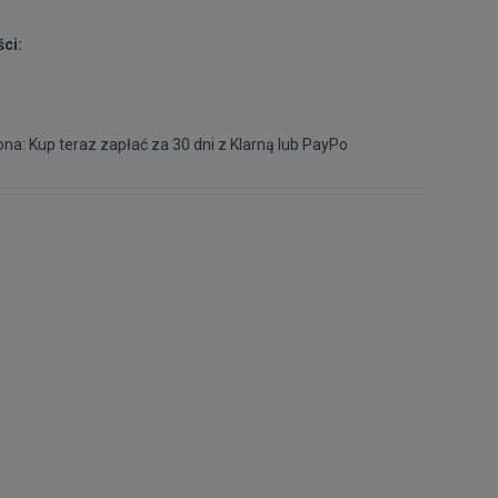
ci:
na: Kup teraz zapłać za 30 dni z
Klarną
lub
PayPo