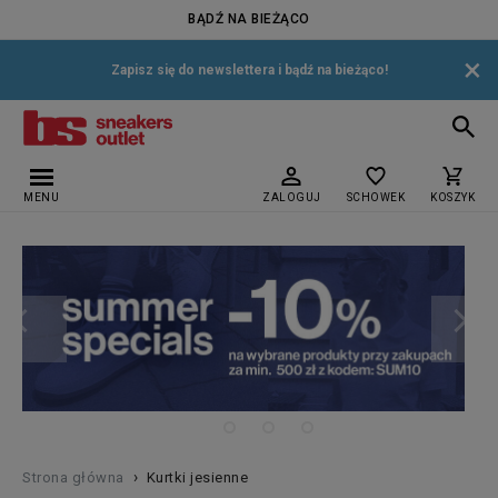
BĄDŹ NA BIEŻĄCO
×
Zapisz się do newslettera i bądź na bieżąco!
MENU
ZALOGUJ
SCHOWEK
KOSZYK
›
Strona główna
Kurtki jesienne