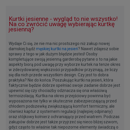
Kurtki jesienne - wygląd to nie wszystko!
Na co zwrócić uwagę wybierając kurtkę
jesienną?
Wydaje Ci się, że nie ma nic prostszego niż zakup nowej
damskiej bądź
męskiej kurtki na jesień
? Nawet zdajesz sobie
sprawy z tego w jak dużym błędzie jesteś! Osoby
kompletujące swoją jesienną garderobę pytane o to na jakie
aspekty biorą pod uwagę przy wyborze kurtek na tenże okres
w zdecydowanej większości przypadków przyznają, że liczy
się dla nich przede wszystkim design. Czy jest to dobra
praktyka? Nie do końca. Poszukując kurtki na jesień, która
faktycznie będzie dobrze spełniać swoje zadanie dobrze jest
upewnić się czy chociażby odznacza się ona właściwą
termoizolacją. Kurtka na okres przejściowy powinna być
wyposażona nie tylko w skutecznie zabezpieczającą przed
chłodem podszewkę zwiększającą komfort termiczny, ale
również kaptur z systemem regulacji (najlepiej odpinany)
oraz stójkowy kołnierz ochraniający przed wiatrem. Podczas
zakupów dobrze jest także przyjrzeć się nieco bliżej szwom,
gdyż często to właśnie tak niepozorne elementy świadczą o