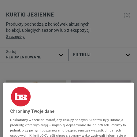
KURTKI JESIENNE
(
3
)
Produkty pochodzą z końcówek aktualnych
kolekcji, ubiegłych sezonów lub z ekspozycji.
Szczegóły.
Sortuj
ROZWIŃ FILTRY
REKOMENDOWANE
Chronimy Twoje dane
Dokładamy wszelkich starań, aby zakupy naszych Klientów były udane, a
produkty, które wybierają – najlepiej dopasowane do ich potrzeb. Robimy to
jednak przy pełnym poszanowaniu bezpieczeństwa wszystkich danych
osobowych. Kliknij „OK”, jeśli chcesz, abyśmy wykorzystywali informacje o