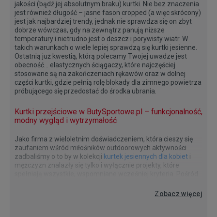
jakości (bądź jej absolutnym braku) kurtki. Nie bez znaczenia
jest również długość – jasne fason cropped (a więc skrócony)
jest jak najbardziej trendy, jednak nie sprawdza się on zbyt
dobrze wówczas, gdy na zewnątrz panują niższe
temperatury i nietrudno jest o deszcz i porywisty wiatr. W
takich warunkach o wiele lepiej sprawdzą się kurtki jesienne.
Ostatnią już kwestią, którą polecamy Twojej uwadze jest
obecność… elastycznych ściągaczy, które najczęściej
stosowane są na zakończeniach rękawów oraz w dolnej
części kurtki, gdzie pełnią rolę blokady dla zimnego powietrza
próbującego się przedostać do środka ubrania.
Kurtki przejściowe w ButySportowe.pl – funkcjonalność,
modny wygląd i wytrzymałość
Jako firma z wieloletnim doświadczeniem, która cieszy się
zaufaniem wśród miłośników outdoorowych aktywności
zadbaliśmy o to by w kolekcji
kurtek jesiennych dla kobiet
i
mężczyzn znalazły się tylko i wyłącznie projekty, które
spełniają wszystkie, wspomniane wcześniej kryteria. Pośród
kilkudziesięciu przygotowanych propozycji możesz więc
Jesień na sportowo? Pomożemy Ci zadbać o komfort!
Przed Tobą aktywna jesień? Tym razem stawiasz na
znaleźć niejeden ciekawy projekt, który nie tylko będzie
Zobacz więcej
wygodny, sportowy styl? A może potrzebujesz
pasował do wielu stylizacji, ale również zapewni Ci optymalny
wielozadaniowej kurtki jesiennej, która będzie pasować do
komfort przez znacznie dłużej niż tylko zbliżający się,
wielu zestawów i nie zawiedzie Cię zawsze wtedy, gdy