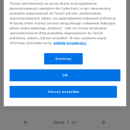
Twoich zachowaniach na naszej stronie do przygotowania
personalizowanych specjalnie dla Ciebie treści, w tym rekomendacji
TIMBERLAND KURTKA GARFIELD
TIMBERLAND KURTKA UTILITY
produktów dopasowanych do Twoich potrzeb i zainteresowań,
MID WEIGHT HOODED PUFFER
BOMBER
150 zł
799,99 zł
spersonalizowanych reklam czy zapamiętywanie wybranych preferencji.
JACKET
W każdej chwili możesz zmienić swoją decyzję i ustawienia dotyczące
plików cookie wybierając „Dostosuj”. Jeśli nie chcesz otrzymywać
spersonalizowanej oferty produktów, dopasowanych do Twoich
preferencji, wybierz „Odrzuć wszystkie”. W celu uzyskania więcej
informacji, przeczytaj naszą
politykę prywatności.
Dostosuj
OK
NEW BALANCE KURTKA NB
Odrzuć wszystkie
ATHLETICS NATURE STATE
114,99 zł
Strona
z 1