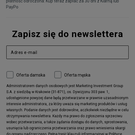
płatność odroczona: Kup teraz zapłać za 30 dni z
Klarną
lub
PayPo
Zapisz się do newslettera
Oferta damska
Oferta męska
Administratorem danych osobowych jest Marketing Investment Group
S.A. z siedzibą w Krakowie (31-871), os. Dywizjonu 303 paw. 1,
udostępnione powyżej dane będą przetwarzane w prawnie uzasadnionym
interesie administratora, za który uważa się marketing produktów i usług
własnych. Podanie danych jest dobrowolne, aczkolwiek niezbędne w celu
otrzymywania newslettera. Każdy ma prawo do zgłoszenia sprzeciwu
wobec przetwarzania, a także żądania dostępu do danych, sprostowania,
usunięcia lub ograniczenia przetwarzania oraz prawo wniesienia skargi
do organu nadzorczego.
Pełna treść klauzuli informacyjnej w Polityce