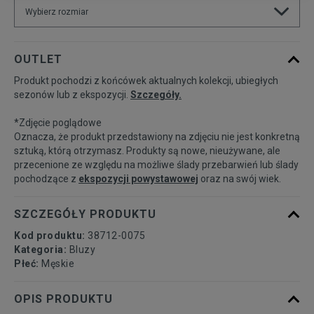
Wybierz rozmiar
Powiadom o
S
OUTLET
dostępności
Produkt pochodzi z końcówek aktualnych kolekcji, ubiegłych
sezonów lub z ekspozycji.
Szczegóły.
Powiadom o
M
dostępności
*Zdjęcie poglądowe
Oznacza, że produkt przedstawiony na zdjęciu nie jest konkretną
Powiadom o
sztuką, którą otrzymasz. Produkty są nowe, nieużywane, ale
L
dostępności
przecenione ze względu na możliwe ślady przebarwień lub ślady
pochodzące z
ekspozycji powystawowej
oraz na swój wiek.
Powiadom o
XL
dostępności
SZCZEGÓŁY PRODUKTU
Kod produktu:
38712-0075
Kategoria:
Bluzy
Płeć:
Męskie
OPIS PRODUKTU