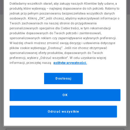
Dokładamy wszelkich starań, aby zakupy naszych Klientów były udane, a
produkty, które wybierają – najlepiej dopasowane do ich potrzeb. Robimy to
jednak przy pełnym poszanowaniu bezpieczeństwa wszystkich danych
osobowych. Kliknij „OK”, jeśli chcesz, abyśmy wykorzystywali informacje o
* Zdjęcie poglądowe
Twoich zachowaniach na naszej stronie do przygotowania
personalizowanych specjalnie dla Ciebie treści, w tym rekomendacji
LEVI'S BLUZA RELAXD GRAPHIC CREW
produktów dopasowanych do Twoich potrzeb i zainteresowań,
spersonalizowanych reklam czy zapamiętywanie wybranych preferencji.
Produkt pochodzi z końcówek aktualnych kolekcji, ubiegłych
W każdej chwili możesz zmienić swoją decyzję i ustawienia dotyczące
plików cookie wybierając „Dostosuj”. Jeśli nie chcesz otrzymywać
sezonów lub z ekspozycji.
Szczegóły.
spersonalizowanej oferty produktów, dopasowanych do Twoich
preferencji, wybierz „Odrzuć wszystkie”. W celu uzyskania więcej
74,99
zł
informacji, przeczytaj naszą
politykę prywatności.
0
zł
cena rekomendowana przez producenta
Dostosuj
OK
PRODUKT NIEDOSTĘPNY
Odrzuć wszystkie
Jeśli artykuł będzie ponownie dostępny, otrzymasz od nas
powiadomienie.