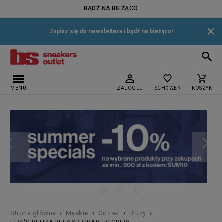
BĄDŹ NA BIEŻĄCO
×
Zapisz się do newslettera i bądź na bieżąco!
MENU
ZALOGUJ
SCHOWEK
KOSZYK
›
›
›
›
Strona główna
Męskie
Odzież
Bluzy
LEVI'S BLUZA RELAXD GRAPHIC CREW