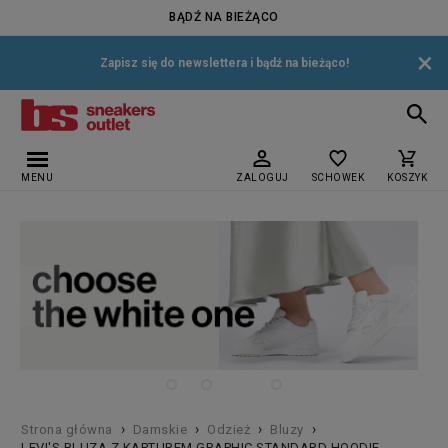
BĄDŹ NA BIEŻĄCO
×
Zapisz się do newslettera i bądź na bieżąco!
MENU
ZALOGUJ
SCHOWEK
KOSZYK
›
›
›
›
Strona główna
Damskie
Odzież
Bluzy
LEVI'S BLUZA Z KAPTUREM GRAPHIC STANDARD HOODIE