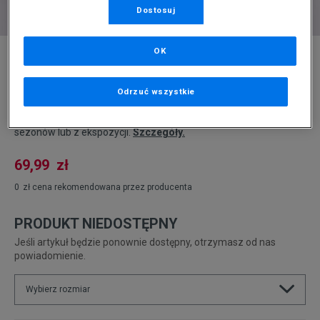
Dostosuj
* Zdjęcie poglądowe
OK
LEVI'S BLUZA Z KAPTUREM GRAPHIC
STANDARD HOODIE
Odrzuć wszystkie
Produkt pochodzi z końcówek aktualnych kolekcji, ubiegłych
sezonów lub z ekspozycji.
Szczegóły.
69,99
zł
0
zł
cena rekomendowana przez producenta
PRODUKT NIEDOSTĘPNY
Jeśli artykuł będzie ponownie dostępny, otrzymasz od nas
powiadomienie.
Wybierz rozmiar