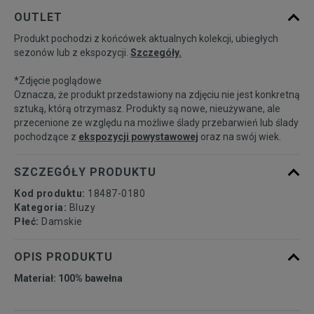
Powiadom o
XS
OUTLET
dostępności
Produkt pochodzi z końcówek aktualnych kolekcji, ubiegłych
sezonów lub z ekspozycji.
Szczegóły.
Powiadom o
S
dostępności
*Zdjęcie poglądowe
Oznacza, że produkt przedstawiony na zdjęciu nie jest konkretną
Powiadom o
sztuką, którą otrzymasz. Produkty są nowe, nieużywane, ale
M
dostępności
przecenione ze względu na możliwe ślady przebarwień lub ślady
pochodzące z
ekspozycji powystawowej
oraz na swój wiek.
Powiadom o
L
dostępności
SZCZEGÓŁY PRODUKTU
Kod produktu:
18487-0180
Kategoria:
Bluzy
Płeć:
Damskie
OPIS PRODUKTU
Materiał: 100% bawełna