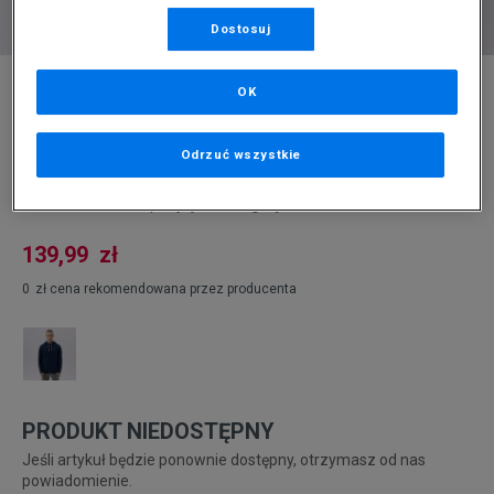
Dostosuj
* Zdjęcie poglądowe
OK
LEVI'S BLUZA Z KAPTUREM NEW ORIGINAL
HOODIE
Odrzuć wszystkie
Produkt pochodzi z końcówek aktualnych kolekcji, ubiegłych
sezonów lub z ekspozycji.
Szczegóły.
139,99
zł
0
zł
cena rekomendowana przez producenta
PRODUKT NIEDOSTĘPNY
Jeśli artykuł będzie ponownie dostępny, otrzymasz od nas
powiadomienie.