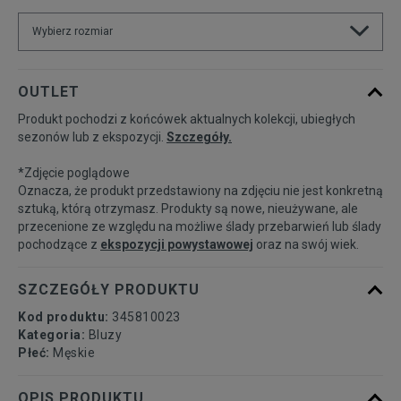
Wybierz rozmiar
Powiadom o
S
OUTLET
dostępności
Produkt pochodzi z końcówek aktualnych kolekcji, ubiegłych
sezonów lub z ekspozycji.
Szczegóły.
Powiadom o
M
dostępności
*Zdjęcie poglądowe
Oznacza, że produkt przedstawiony na zdjęciu nie jest konkretną
Powiadom o
sztuką, którą otrzymasz. Produkty są nowe, nieużywane, ale
L
dostępności
przecenione ze względu na możliwe ślady przebarwień lub ślady
pochodzące z
ekspozycji powystawowej
oraz na swój wiek.
Powiadom o
XL
dostępności
SZCZEGÓŁY PRODUKTU
Kod produktu:
345810023
Kategoria:
Bluzy
Płeć:
Męskie
OPIS PRODUKTU