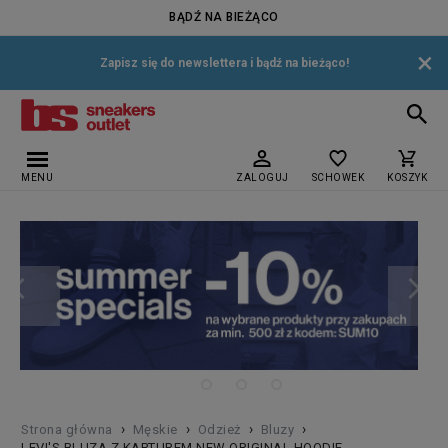
BĄDŹ NA BIEŻĄCO
×
Zapisz się do newslettera i bądź na bieżąco!
MENU
ZALOGUJ
SCHOWEK
KOSZYK
›
›
›
›
Strona główna
Męskie
Odzież
Bluzy
LEVI'S BLUZA Z KAPTUREM NEW ORIGINAL HOODIE