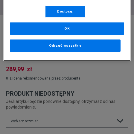
Dostosuj
* Zdjęcie poglądowe
OK
LEVI'S KURTKA ZIMOWA SUNSET SHORT
PUFFER
Odrzuć wszystkie
Produkt pochodzi z końcówek aktualnych kolekcji, ubiegłych
sezonów lub z ekspozycji.
Szczegóły.
289,99
zł
0
zł
cena rekomendowana przez producenta
PRODUKT NIEDOSTĘPNY
Jeśli artykuł będzie ponownie dostępny, otrzymasz od nas
powiadomienie.
Wybierz rozmiar