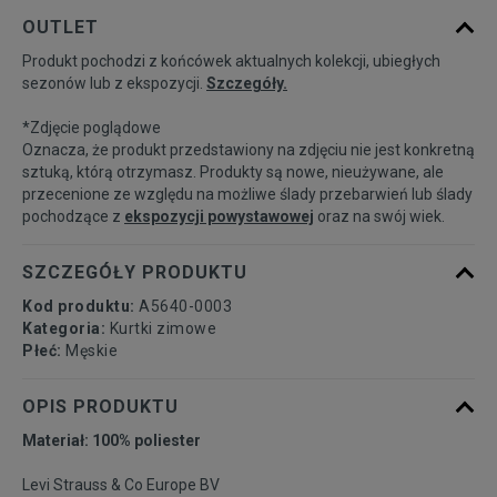
Powiadom o
S
OUTLET
dostępności
Produkt pochodzi z końcówek aktualnych kolekcji, ubiegłych
sezonów lub z ekspozycji.
Szczegóły.
Powiadom o
M
dostępności
*Zdjęcie poglądowe
Oznacza, że produkt przedstawiony na zdjęciu nie jest konkretną
Powiadom o
sztuką, którą otrzymasz. Produkty są nowe, nieużywane, ale
L
dostępności
przecenione ze względu na możliwe ślady przebarwień lub ślady
pochodzące z
ekspozycji powystawowej
oraz na swój wiek.
Powiadom o
XL
dostępności
SZCZEGÓŁY PRODUKTU
Kod produktu:
A5640-0003
Kategoria:
Kurtki zimowe
Płeć:
Męskie
OPIS PRODUKTU
Materiał: 100% poliester
Levi Strauss & Co Europe BV