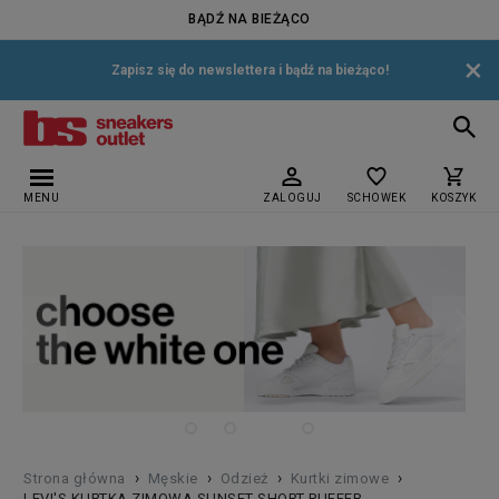
BĄDŹ NA BIEŻĄCO
×
Zapisz się do newslettera i bądź na bieżąco!
MENU
ZALOGUJ
SCHOWEK
KOSZYK
›
›
›
›
Strona główna
Męskie
Odzież
Kurtki zimowe
LEVI'S KURTKA ZIMOWA SUNSET SHORT PUFFER