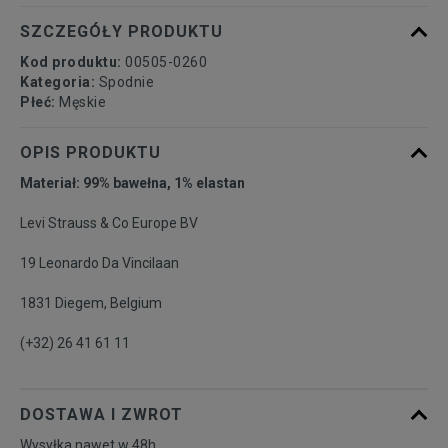
SZCZEGÓŁY PRODUKTU
Powiadom o
36/34
dostępności
Kod produktu:
00505-0260
Kategoria:
Spodnie
Płeć:
Męskie
OPIS PRODUKTU
Materiał: 99% bawełna, 1% elastan
Levi Strauss & Co Europe BV
19 Leonardo Da Vincilaan
1831 Diegem, Belgium
(+32) 26 41 61 11
DOSTAWA I ZWROT
Wysyłka nawet w 48h.