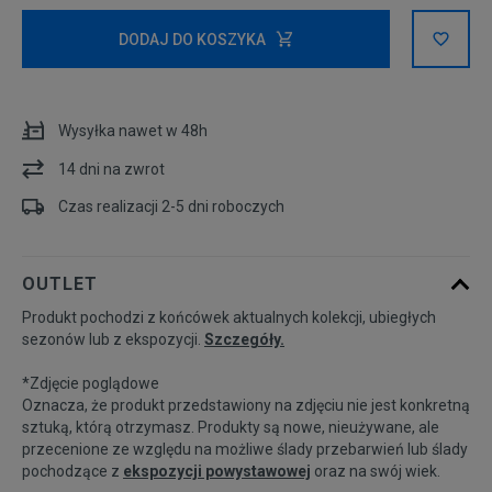
Powiadom o
31/32
dostępności
DODAJ DO KOSZYKA
32/32
Wysyłka nawet w 48h
Powiadom o
32/34
14 dni na zwrot
dostępności
Czas realizacji 2-5 dni roboczych
Powiadom o
33/32
dostępności
OUTLET
Powiadom o
33/34
Produkt pochodzi z końcówek aktualnych kolekcji, ubiegłych
dostępności
sezonów lub z ekspozycji.
Szczegóły.
*Zdjęcie poglądowe
Powiadom o
34/32
dostępności
Oznacza, że produkt przedstawiony na zdjęciu nie jest konkretną
sztuką, którą otrzymasz. Produkty są nowe, nieużywane, ale
przecenione ze względu na możliwe ślady przebarwień lub ślady
Powiadom o
34/34
pochodzące z
ekspozycji powystawowej
oraz na swój wiek.
dostępności