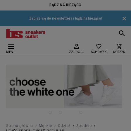
BĄDŹ NA BIEŻĄCO
×
Zapisz się do newslettera i bądź na bieżąco!
MENU
ZALOGUJ
SCHOWEK
KOSZYK
›
›
›
›
Strona główna
Męskie
Odzież
Spodnie
LEVI'S SPODNIE 505® REGULAR