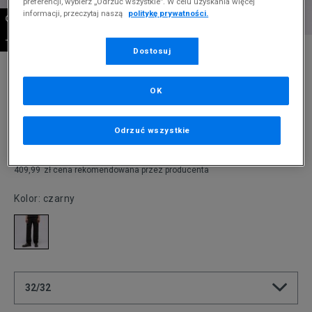
preferencji, wybierz „Odrzuć wszystkie”. W celu uzyskania więcej
informacji, przeczytaj naszą
politykę prywatności.
OSTATNIE SZTUKI
-10% ZA MIN. 500 ZŁ KOD: SUM10
* Zdjęcie poglądowe
Dostosuj
LEVI'S SPODNIE 505® REGULAR
OK
Produkt pochodzi z końcówek aktualnych kolekcji, ubiegłych
sezonów lub z ekspozycji.
Szczegóły.
Odrzuć wszystkie
269,99
zł
409,99
zł
cena rekomendowana przez producenta
Kolor:
czarny
32/32