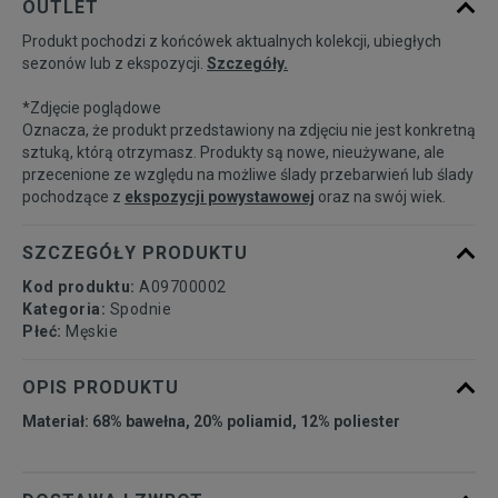
OUTLET
dostępności
Produkt pochodzi z końcówek aktualnych kolekcji, ubiegłych
sezonów lub z ekspozycji.
Szczegóły.
Powiadom o
30/31
dostępności
*Zdjęcie poglądowe
Oznacza, że produkt przedstawiony na zdjęciu nie jest konkretną
Powiadom o
sztuką, którą otrzymasz. Produkty są nowe, nieużywane, ale
31/27
dostępności
przecenione ze względu na możliwe ślady przebarwień lub ślady
pochodzące z
ekspozycji powystawowej
oraz na swój wiek.
Powiadom o
31/31
dostępności
SZCZEGÓŁY PRODUKTU
Kod produktu:
A09700002
Powiadom o
32/27
Kategoria:
Spodnie
dostępności
Płeć:
Męskie
Powiadom o
OPIS PRODUKTU
32/31
dostępności
Materiał: 68% bawełna, 20% poliamid, 12% poliester
Powiadom o
33/31
dostępności