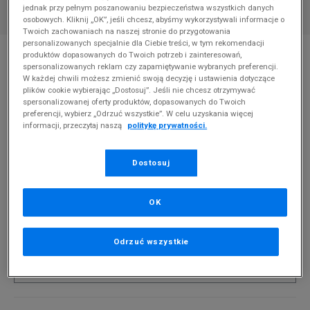
jednak przy pełnym poszanowaniu bezpieczeństwa wszystkich danych
osobowych. Kliknij „OK”, jeśli chcesz, abyśmy wykorzystywali informacje o
Twoich zachowaniach na naszej stronie do przygotowania
personalizowanych specjalnie dla Ciebie treści, w tym rekomendacji
* Zdjęcie poglądowe
produktów dopasowanych do Twoich potrzeb i zainteresowań,
spersonalizowanych reklam czy zapamiętywanie wybranych preferencji.
LEVI'S SPODNIE SKATE LOOSE CHINO
W każdej chwili możesz zmienić swoją decyzję i ustawienia dotyczące
plików cookie wybierając „Dostosuj”. Jeśli nie chcesz otrzymywać
Produkt pochodzi z końcówek aktualnych kolekcji, ubiegłych
spersonalizowanej oferty produktów, dopasowanych do Twoich
preferencji, wybierz „Odrzuć wszystkie”. W celu uzyskania więcej
sezonów lub z ekspozycji.
Szczegóły.
informacji, przeczytaj naszą
politykę prywatności.
99,99
zł
Dostosuj
0
zł
cena rekomendowana przez producenta
PRODUKT NIEDOSTĘPNY
OK
Jeśli artykuł będzie ponownie dostępny, otrzymasz od nas
powiadomienie.
Odrzuć wszystkie
Wybierz rozmiar
Powiadom o
30/27