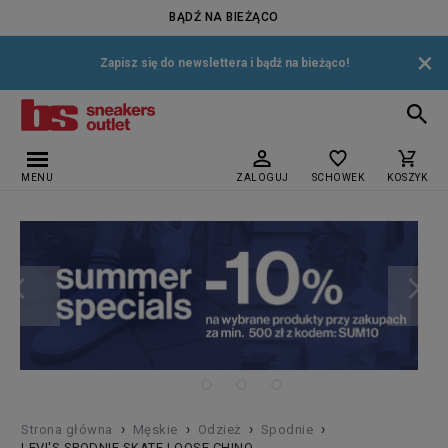
BĄDŹ NA BIEŻĄCO
×
Zapisz się do newslettera i bądź na bieżąco!
MENU
ZALOGUJ
SCHOWEK
KOSZYK
›
›
›
›
Strona główna
Męskie
Odzież
Spodnie
LEVI'S SPODNIE SKATE LOOSE CHINO