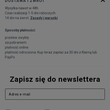
DOSTAWA I ZWROT
Wysyłka nawet w 48h.
Powiadom o
34/31
dostępności
Czas realizacji 1-5 dni roboczych.
14 dni na zwrot.
Zasady i warunki
Powiadom o
36/31
dostępności
Sposoby płatności:
przelew zwykły
za pobraniem
płatność online
płatność odroczona: Kup teraz zapłać za 30 dni z
Klarną
lub
PayPo
Zapisz się do newslettera