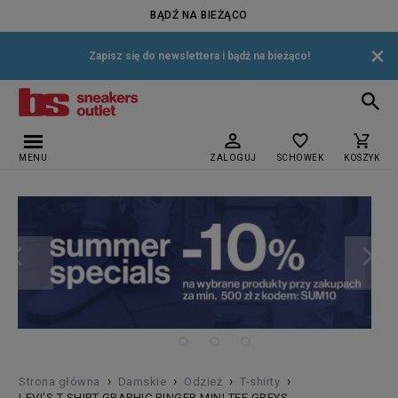
BĄDŹ NA BIEŻĄCO
×
Zapisz się do newslettera i bądź na bieżąco!
MENU
ZALOGUJ
SCHOWEK
KOSZYK
›
›
›
›
Strona główna
Damskie
Odzież
T-shirty
LEVI'S T-SHIRT GRAPHIC RINGER MINI TEE GREYS