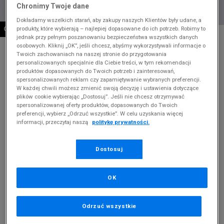
Chronimy Twoje dane
Dokładamy wszelkich starań, aby zakupy naszych Klientów były udane, a
produkty, które wybierają – najlepiej dopasowane do ich potrzeb. Robimy to
OSTATNIE SZTUKI
* Zdjęcie poglądowe
jednak przy pełnym poszanowaniu bezpieczeństwa wszystkich danych
osobowych. Kliknij „OK”, jeśli chcesz, abyśmy wykorzystywali informacje o
LEVI'S T-SHIRT GRAPHIC RINGER MINI TEE
Twoich zachowaniach na naszej stronie do przygotowania
GREYS
personalizowanych specjalnie dla Ciebie treści, w tym rekomendacji
produktów dopasowanych do Twoich potrzeb i zainteresowań,
spersonalizowanych reklam czy zapamiętywanie wybranych preferencji.
Produkt pochodzi z końcówek aktualnych kolekcji, ubiegłych
W każdej chwili możesz zmienić swoją decyzję i ustawienia dotyczące
sezonów lub z ekspozycji.
Szczegóły.
plików cookie wybierając „Dostosuj”. Jeśli nie chcesz otrzymywać
spersonalizowanej oferty produktów, dopasowanych do Twoich
50
zł
preferencji, wybierz „Odrzuć wszystkie”. W celu uzyskania więcej
informacji, przeczytaj naszą
politykę prywatności.
139,99
zł
cena rekomendowana przez producenta
Dostosuj
Kolor:
szary
OK
Odrzuć wszystkie
Wybierz rozmiar