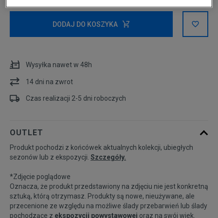
XS
DODAJ DO KOSZYKA
Powiadom o
S
dostępności
Wysyłka nawet w 48h
Powiadom o
14 dni na zwrot
M
dostępności
Czas realizacji 2-5 dni roboczych
L
OUTLET
Produkt pochodzi z końcówek aktualnych kolekcji, ubiegłych
sezonów lub z ekspozycji.
Szczegóły.
*Zdjęcie poglądowe
Oznacza, że produkt przedstawiony na zdjęciu nie jest konkretną
sztuką, którą otrzymasz. Produkty są nowe, nieużywane, ale
przecenione ze względu na możliwe ślady przebarwień lub ślady
pochodzące z
ekspozycji powystawowej
oraz na swój wiek.