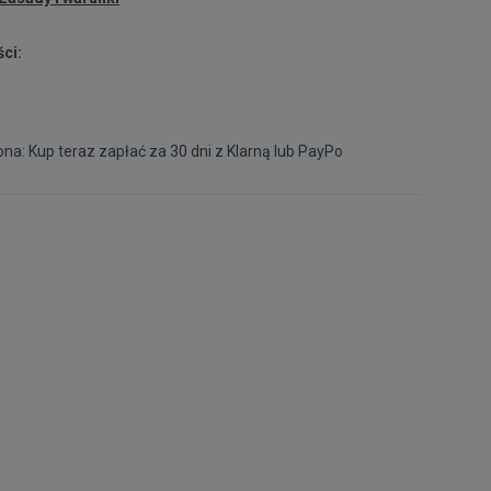
ci:
na: Kup teraz zapłać za 30 dni z
Klarną
lub
PayPo