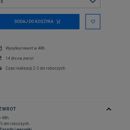
S
Powiadom o
XS
DODAJ DO KOSZYKA
dostępności
S
Wysyłka nawet w 48h
Powiadom o
M
dostępności
14 dni na zwrot
Czas realizacji 2-5 dni roboczych
Powiadom o
L
dostępności
 ZWROT
 48h.
-5 dni roboczych.
Zasady i warunki