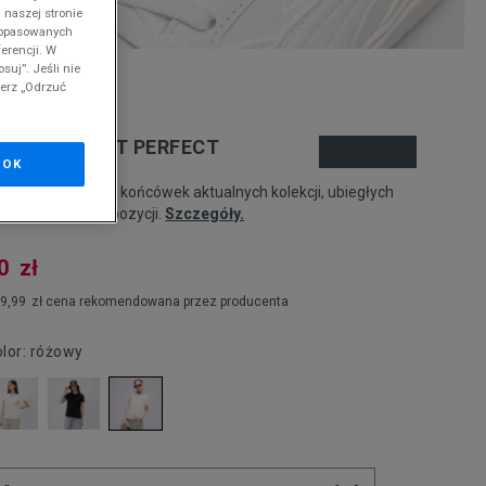
 naszej stronie
 dopasowanych
erencji. W
suj”. Jeśli nie
ierz „Odrzuć
nd
EVI'S T-SHIRT PERFECT
OK
odukt pochodzi z końcówek aktualnych kolekcji, ubiegłych
zonów lub z ekspozycji.
Szczegóły.
0
zł
9,99
zł
cena rekomendowana przez producenta
olor:
różowy