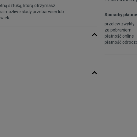
etną sztuką, którą otrzymasz.
na możliwe ślady przebarwień lub
Sposoby płatnoś
 wiek.
przelew zwykły
za pobraniem
płatność online
płatność odroczo