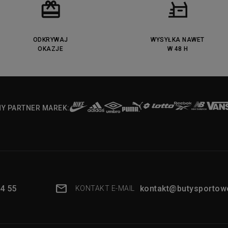
ODKRYWAJ
WYSYŁKA NAWET
OKAZJE
W 48 H
NY PARTNER MAREK:
4 55
kontakt@butysportowe
KONTAKT E-MAIL