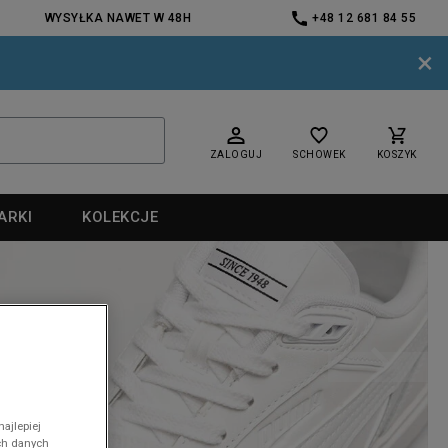
WYSYŁKA NAWET W 48H
+48 12 681 84 55
×
ZALOGUJ
SCHOWEK
KOSZYK
ARKI
KOLEKCJE
nd
ajlepiej
nd
ch danych