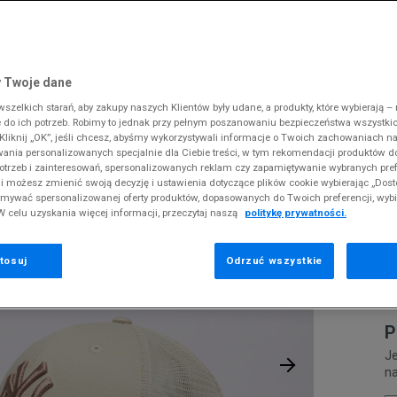
 Slipstream
38
i
i
kie sneakersy
Dickies
Crocs
Fila
The North Face
Reebok
Old Skool
38,5
gnacja obuwia
rki
Fila
DC
Jordan
Tommy Hilfiger
Umbro
ODZIEŻ
W ERA CZAPKA HOME FIELD 940 TRUCKER NYY NEW YORK YANKEES
 SK8-HI
ki zimowe
gnacja obuwia
Hoodrich
Dickies
Lacoste
Timberland
Supply & Dema
 Twoje dane
XS
nstock Arizona
iczki i szaliki
ki zimowe
Jordan
Ellesse
McKenzie
Vans
The North Face
zelkich starań, aby zakupy naszych Klientów były udane, a produkty, które wybierają – n
S
N
erland 6
do ich potrzeb. Robimy to jednak przy pełnym poszanowaniu bezpieczeństwa wszystki
iczki i szaliki
Lacoste
Fila
New Balance
Timberland
9
liknij „OK”, jeśli chcesz, abyśmy wykorzystywali informacje o Twoich zachowaniach na
M
rland Field Trekker
wania personalizowanych specjalnie dla Ciebie treści, w tym rekomendacji produktów
Levi's
Hoodrich
New Era
Under Armour
Y
otrzeb i zainteresowań, spersonalizowanych reklam czy zapamiętywanie wybranych pref
rland Euro Sprint
New Balance
Helly Hansen
Nike
Vans
i możesz zmienić swoją decyzję i ustawienia dotyczące plików cookie wybierając „Dosto
Pr
ymywać spersonalizowanej oferty produktów, dopasowanych do Twoich preferencji, wyb
New Era
Jordan
Puma
se
W celu uzyskania więcej informacji, przeczytaj naszą
politykę prywatności.
Nike
Lacoste
Reebok
1
Puma
Levi's
Umbro
tosuj
Odrzuć wszystkie
0
P
Je
n