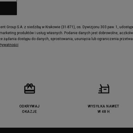
t Group S.A. z siedzibą w Krakowie (31-871), os. Dywizjonu 303 paw. 1, udostę
 marketing produktów i usług własnych. Podanie danych jest dobrowolne, aczkol
e żądania dostępu do danych, sprostowania, usunięcia lub ograniczenia przetwa
 Prywatności
ODKRYWAJ
WYSYŁKA NAWET
OKAZJE
W 48 H