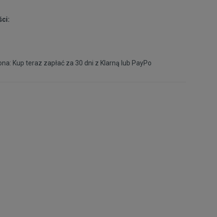
ci:
na: Kup teraz zapłać za 30 dni z
Klarną
lub
PayPo