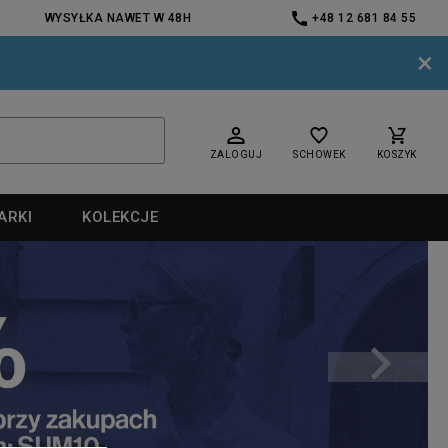
WYSYŁKA NAWET W 48H
+48 12 681 84 55
×
ZALOGUJ
SCHOWEK
KOSZYK
ARKI
KOLEKCJE
nd
nd