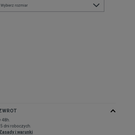
Wybierz rozmiar
Rozmiary EU
Rozmiary US
ONE SIZE
Powiadom o dostępności
 ZWROT
 48h.
-5 dni roboczych.
Zasady i warunki