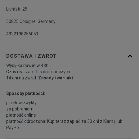
Lichtstr. 25
Powiadom o
7 7/8
dostępności
50825 Cologne, Germany
4922198256051
Powiadom o
8
dostępności
DOSTAWA I ZWROT
Wysyłka nawet w 48h.
Czas realizacji 1-5 dni roboczych.
14 dni na zwrot.
Zasady i warunki
Sposoby płatności:
przelew zwykły
za pobraniem
płatność online
płatność odroczona: Kup teraz zapłać za 30 dni z
Klarną
lub
PayPo