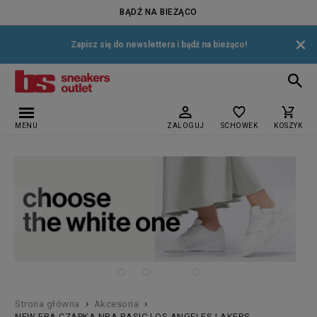
BĄDŹ NA BIEŻĄCO
×
Zapisz się do newslettera i bądź na bieżąco!
MENU
ZALOGUJ
SCHOWEK
KOSZYK
›
›
Strona główna
Akcesoria
NEW ERA CZAPKA NBA BASIC LOS ANGELES LAKERS