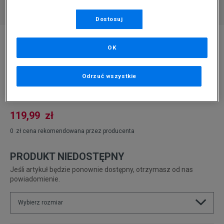
Dostosuj
* Zdjęcie poglądowe
OK
NEW ERA CZAPKA NBA BASIC LOS ANGELES
LAKERS
Odrzuć wszystkie
Produkt pochodzi z końcówek aktualnych kolekcji, ubiegłych
sezonów lub z ekspozycji.
Szczegóły.
119,99
zł
0
zł
cena rekomendowana przez producenta
PRODUKT NIEDOSTĘPNY
Jeśli artykuł będzie ponownie dostępny, otrzymasz od nas
powiadomienie.
Wybierz rozmiar