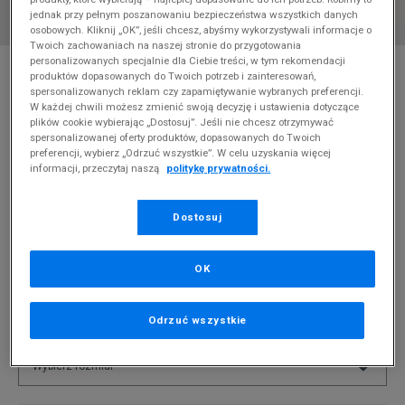
jednak przy pełnym poszanowaniu bezpieczeństwa wszystkich danych
osobowych. Kliknij „OK”, jeśli chcesz, abyśmy wykorzystywali informacje o
Twoich zachowaniach na naszej stronie do przygotowania
* Zdjęcie poglądowe
personalizowanych specjalnie dla Ciebie treści, w tym rekomendacji
produktów dopasowanych do Twoich potrzeb i zainteresowań,
spersonalizowanych reklam czy zapamiętywanie wybranych preferencji.
NEW ERA KURTKA HERITAGE VARSITY SOX
W każdej chwili możesz zmienić swoją decyzję i ustawienia dotyczące
CHICAGO WHITE SOX
plików cookie wybierając „Dostosuj”. Jeśli nie chcesz otrzymywać
spersonalizowanej oferty produktów, dopasowanych do Twoich
Produkt pochodzi z końcówek aktualnych kolekcji, ubiegłych
preferencji, wybierz „Odrzuć wszystkie”. W celu uzyskania więcej
sezonów lub z ekspozycji.
Szczegóły.
informacji, przeczytaj naszą
politykę prywatności.
374,99
zł
Dostosuj
0
zł
cena rekomendowana przez producenta
OK
PRODUKT NIEDOSTĘPNY
Jeśli artykuł będzie ponownie dostępny, otrzymasz od nas
Odrzuć wszystkie
powiadomienie.
Wybierz rozmiar