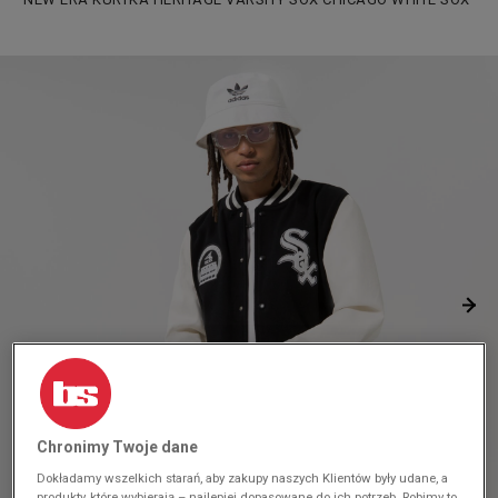
Chronimy Twoje dane
Dokładamy wszelkich starań, aby zakupy naszych Klientów były udane, a
produkty, które wybierają – najlepiej dopasowane do ich potrzeb. Robimy to