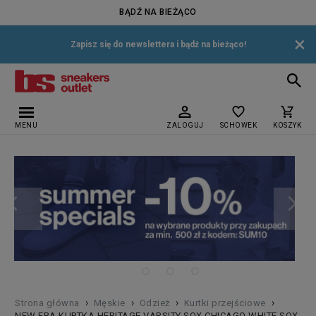
BĄDŹ NA BIEŻĄCO
×
Zapisz się do newslettera i bądź na bieżąco!
MENU
ZALOGUJ
SCHOWEK
KOSZYK
›
›
›
›
Strona główna
Męskie
Odzież
Kurtki przejściowe
NEW ERA KURTKA HERITAGE VARSITY SOX CHICAGO WHITE SOX