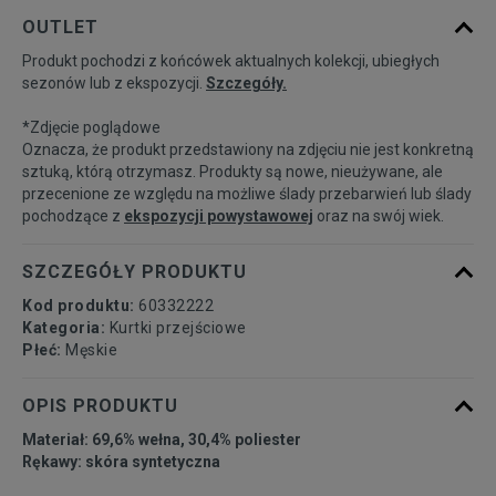
Powiadom o
S
OUTLET
dostępności
Produkt pochodzi z końcówek aktualnych kolekcji, ubiegłych
sezonów lub z ekspozycji.
Szczegóły.
Powiadom o
M
dostępności
*Zdjęcie poglądowe
Oznacza, że produkt przedstawiony na zdjęciu nie jest konkretną
Powiadom o
sztuką, którą otrzymasz. Produkty są nowe, nieużywane, ale
L
dostępności
przecenione ze względu na możliwe ślady przebarwień lub ślady
pochodzące z
ekspozycji powystawowej
oraz na swój wiek.
Powiadom o
XL
dostępności
SZCZEGÓŁY PRODUKTU
Kod produktu:
60332222
Kategoria:
Kurtki przejściowe
Płeć:
Męskie
OPIS PRODUKTU
Materiał: 69,6% wełna, 30,4% poliester
Rękawy: skóra syntetyczna