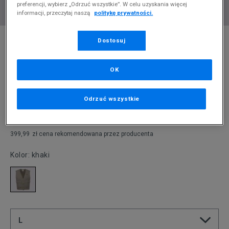
preferencji, wybierz „Odrzuć wszystkie”. W celu uzyskania więcej
informacji, przeczytaj naszą
politykę prywatności.
* Zdjęcie poglądowe
Dostosuj
NIKE BEZRĘKAWNIK W NSW ESSTL WVN LSE
CRGO VEST
OK
Produkt pochodzi z końcówek aktualnych kolekcji, ubiegłych
sezonów lub z ekspozycji.
Szczegóły.
Odrzuć wszystkie
200
zł
399,99
zł
cena rekomendowana przez producenta
Kolor:
khaki
L