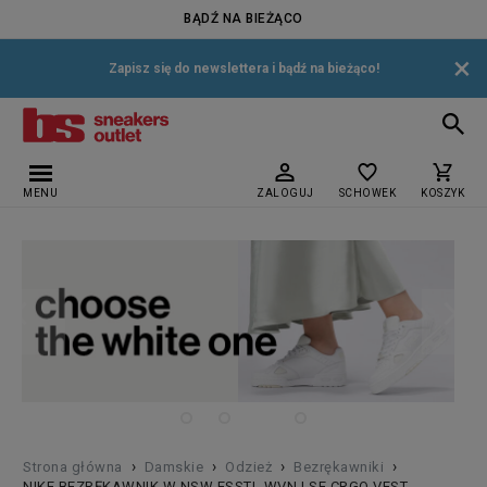
BĄDŹ NA BIEŻĄCO
×
Zapisz się do newslettera i bądź na bieżąco!
MENU
ZALOGUJ
SCHOWEK
KOSZYK
›
›
›
›
Strona główna
Damskie
Odzież
Bezrękawniki
NIKE BEZRĘKAWNIK W NSW ESSTL WVN LSE CRGO VEST