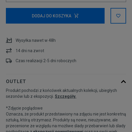
Powiadom o
XS
dostępności
DODAJ DO KOSZYKA
Powiadom o
S
dostępności
Wysyłka nawet w 48h
14 dni na zwrot
Powiadom o
M
dostępności
Czas realizacji 2-5 dni roboczych
L
OUTLET
Produkt pochodzi z końcówek aktualnych kolekcji, ubiegłych
sezonów lub z ekspozycji.
Szczegóły.
*Zdjęcie poglądowe
Oznacza, że produkt przedstawiony na zdjęciu nie jest konkretną
sztuką, którą otrzymasz. Produkty są nowe, nieużywane, ale
przecenione ze względu na możliwe ślady przebarwień lub ślady
pochodzące z
ekspozycji powystawowej
oraz na swój wiek.