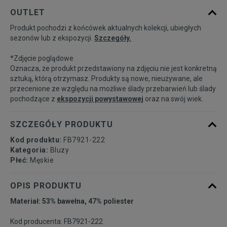
Powiadom o
S
OUTLET
dostępności
Produkt pochodzi z końcówek aktualnych kolekcji, ubiegłych
sezonów lub z ekspozycji.
Szczegóły.
Powiadom o
M
dostępności
*Zdjęcie poglądowe
Oznacza, że produkt przedstawiony na zdjęciu nie jest konkretną
Powiadom o
sztuką, którą otrzymasz. Produkty są nowe, nieużywane, ale
L
dostępności
przecenione ze względu na możliwe ślady przebarwień lub ślady
pochodzące z
ekspozycji powystawowej
oraz na swój wiek.
Powiadom o
XL
dostępności
SZCZEGÓŁY PRODUKTU
Kod produktu:
FB7921-222
Kategoria:
Bluzy
Płeć:
Męskie
OPIS PRODUKTU
Materiał: 53% bawełna, 47% poliester
Kod producenta: FB7921-222