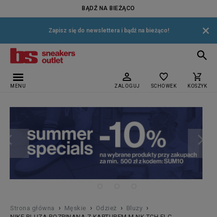
BĄDŹ NA BIEŻĄCO
×
Zapisz się do newslettera i bądź na bieżąco!
MENU
ZALOGUJ
SCHOWEK
KOSZYK
›
›
›
›
Strona główna
Męskie
Odzież
Bluzy
NIKE BLUZA ROZPINANA Z KAPTUREM M NK TCH FLC