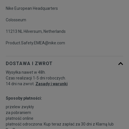
Nike European Headquarters
Colosseum
11213 NL Hilversum, Netherlands
Product.Safety.EMEA@nike.com
DOSTAWA I ZWROT
Wysyłka nawet w 48h.
Czas realizacji 1-5 dni roboczych.
14 dni na zwrot.
Zasady i warunki
Sposoby płatności:
przelew zwykły
za pobraniem
płatność online
płatność odroczona: Kup teraz zapłać za 30 dni z
Klarną
lub