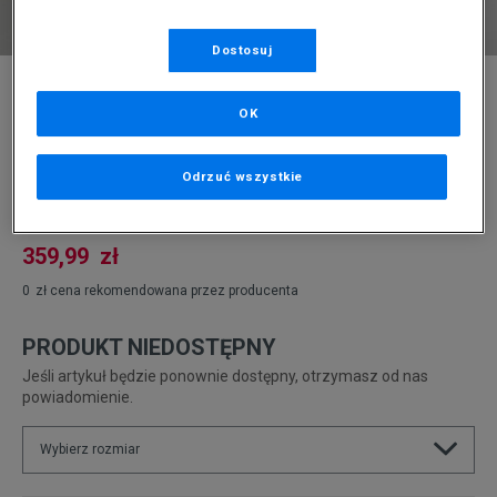
Dostosuj
* Zdjęcie poglądowe
OK
NIKE BLUZA ROZPINANA Z KAPTUREM M NK
TCH FLC
Odrzuć wszystkie
Produkt pochodzi z końcówek aktualnych kolekcji, ubiegłych
sezonów lub z ekspozycji.
Szczegóły.
359,99
zł
0
zł
cena rekomendowana przez producenta
PRODUKT NIEDOSTĘPNY
Jeśli artykuł będzie ponownie dostępny, otrzymasz od nas
powiadomienie.
Wybierz rozmiar