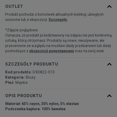
Powiadom o
S
OUTLET
dostępności
Produkt pochodzi z końcówek aktualnych kolekcji, ubiegłych
sezonów lub z ekspozycji.
Szczegóły.
Powiadom o
M
dostępności
*Zdjęcie poglądowe
Oznacza, że produkt przedstawiony na zdjęciu nie jest konkretną
Powiadom o
sztuką, którą otrzymasz. Produkty są nowe, nieużywane, ale
L
dostępności
przecenione ze względu na możliwe ślady przebarwień lub ślady
pochodzące z
ekspozycji powystawowej
oraz na swój wiek.
Powiadom o
XL
dostępności
SZCZEGÓŁY PRODUKTU
Kod produktu:
DX0822-010
Kategoria:
Bluzy
Płeć:
Męskie
OPIS PRODUKTU
Materiał: 65% rayon, 30% nylon, 5% elastan
Podszewka kaptura: 100% bawełna