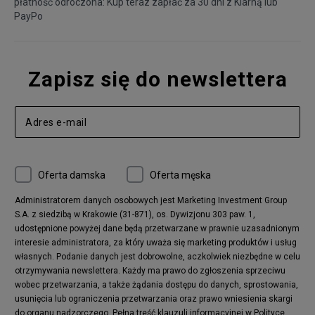
płatność odroczona: Kup teraz zapłać za 30 dni z
Klarną
lub
PayPo
Zapisz się do newslettera
Oferta damska
Oferta męska
Administratorem danych osobowych jest Marketing Investment Group
S.A. z siedzibą w Krakowie (31-871), os. Dywizjonu 303 paw. 1,
udostępnione powyżej dane będą przetwarzane w prawnie uzasadnionym
interesie administratora, za który uważa się marketing produktów i usług
własnych. Podanie danych jest dobrowolne, aczkolwiek niezbędne w celu
otrzymywania newslettera. Każdy ma prawo do zgłoszenia sprzeciwu
wobec przetwarzania, a także żądania dostępu do danych, sprostowania,
usunięcia lub ograniczenia przetwarzania oraz prawo wniesienia skargi
do organu nadzorczego.
Pełna treść klauzuli informacyjnej w Polityce