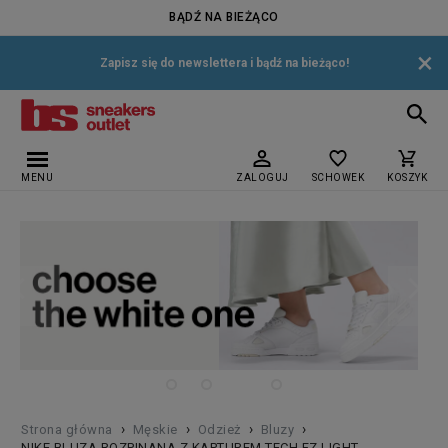
BĄDŹ NA BIEŻĄCO
×
Zapisz się do newslettera i bądź na bieżąco!
MENU
ZALOGUJ
SCHOWEK
KOSZYK
›
›
›
›
Strona główna
Męskie
Odzież
Bluzy
NIKE BLUZA ROZPINANA Z KAPTUREM TECH FZ LIGHT