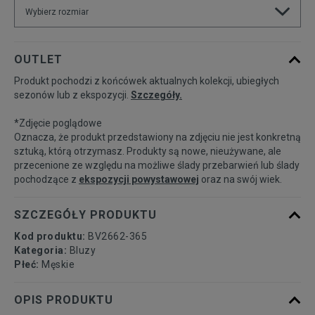
Wybierz rozmiar
Powiadom o
S
OUTLET
dostępności
Produkt pochodzi z końcówek aktualnych kolekcji, ubiegłych
sezonów lub z ekspozycji.
Szczegóły.
Powiadom o
M
dostępności
*Zdjęcie poglądowe
Oznacza, że produkt przedstawiony na zdjęciu nie jest konkretną
Powiadom o
sztuką, którą otrzymasz. Produkty są nowe, nieużywane, ale
L
dostępności
przecenione ze względu na możliwe ślady przebarwień lub ślady
pochodzące z
ekspozycji powystawowej
oraz na swój wiek.
Powiadom o
XL
dostępności
SZCZEGÓŁY PRODUKTU
Kod produktu:
BV2662-365
Kategoria:
Bluzy
Płeć:
Męskie
OPIS PRODUKTU