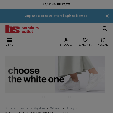
BĄDŹ NA BIEŻĄCO
×
Zapisz się do newslettera i bądź na bieżąco!
MENU
ZALOGUJ
SCHOWEK
KOSZYK
›
›
›
›
Strona główna
Męskie
Odzież
Bluzy
NIKE BLUZA SPORTSWEAR CLUB FLEECE