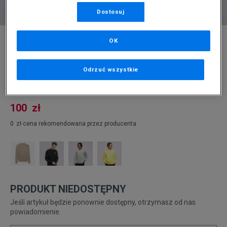
Dostosuj
* Zdjęcie poglądowe
OK
NIKE BLUZA SPORTSWEAR CLUB FLEECE
Odrzuć wszystkie
Produkt pochodzi z końcówek aktualnych kolekcji, ubiegłych
sezonów lub z ekspozycji.
Szczegóły.
100
zł
0
zł
cena rekomendowana przez producenta
PRODUKT NIEDOSTĘPNY
Jeśli artykuł będzie ponownie dostępny, otrzymasz od nas
powiadomienie.