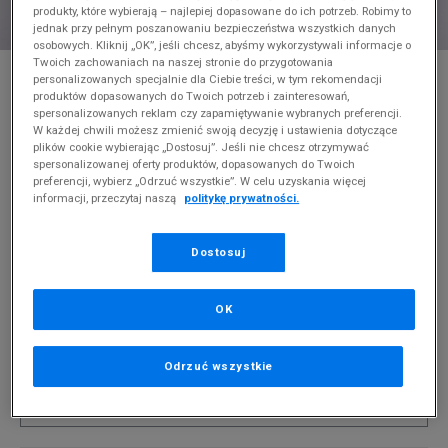
produkty, które wybierają – najlepiej dopasowane do ich potrzeb. Robimy to
jednak przy pełnym poszanowaniu bezpieczeństwa wszystkich danych
osobowych. Kliknij „OK”, jeśli chcesz, abyśmy wykorzystywali informacje o
Twoich zachowaniach na naszej stronie do przygotowania
* Zdjęcie poglądowe
personalizowanych specjalnie dla Ciebie treści, w tym rekomendacji
produktów dopasowanych do Twoich potrzeb i zainteresowań,
NIKE BLUZA Z KAPTUREM M NK DF STD ISS
spersonalizowanych reklam czy zapamiętywanie wybranych preferencji.
NBA
W każdej chwili możesz zmienić swoją decyzję i ustawienia dotyczące
plików cookie wybierając „Dostosuj”. Jeśli nie chcesz otrzymywać
Produkt pochodzi z końcówek aktualnych kolekcji, ubiegłych
spersonalizowanej oferty produktów, dopasowanych do Twoich
preferencji, wybierz „Odrzuć wszystkie”. W celu uzyskania więcej
sezonów lub z ekspozycji.
Szczegóły.
informacji, przeczytaj naszą
politykę prywatności.
99,99
zł
Dostosuj
0
zł
cena rekomendowana przez producenta
PRODUKT NIEDOSTĘPNY
OK
Jeśli artykuł będzie ponownie dostępny, otrzymasz od nas
powiadomienie.
Odrzuć wszystkie
Wybierz rozmiar