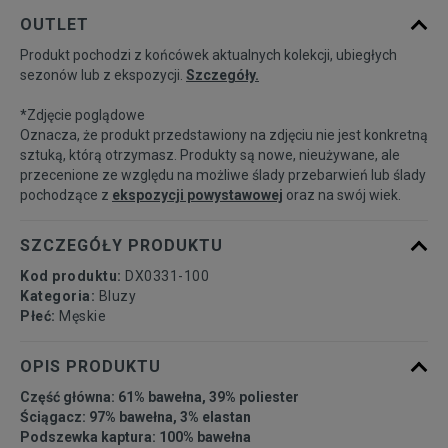
Powiadom o
S
OUTLET
dostępności
Produkt pochodzi z końcówek aktualnych kolekcji, ubiegłych
sezonów lub z ekspozycji.
Szczegóły.
Powiadom o
M
dostępności
*Zdjęcie poglądowe
Oznacza, że produkt przedstawiony na zdjęciu nie jest konkretną
Powiadom o
sztuką, którą otrzymasz. Produkty są nowe, nieużywane, ale
L
dostępności
przecenione ze względu na możliwe ślady przebarwień lub ślady
pochodzące z
ekspozycji powystawowej
oraz na swój wiek.
Powiadom o
XL
dostępności
SZCZEGÓŁY PRODUKTU
Kod produktu:
DX0331-100
Kategoria:
Bluzy
Płeć:
Męskie
OPIS PRODUKTU
Część główna: 61% bawełna, 39% poliester
Ściągacz: 97% bawełna, 3% elastan
Podszewka kaptura: 100% bawełna