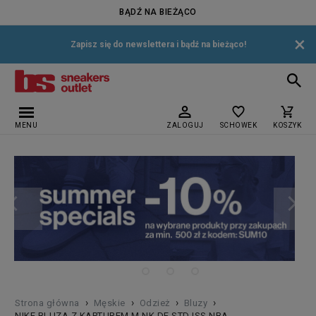
BĄDŹ NA BIEŻĄCO
×
Zapisz się do newslettera i bądź na bieżąco!
MENU
ZALOGUJ
SCHOWEK
KOSZYK
›
›
›
›
Strona główna
Męskie
Odzież
Bluzy
NIKE BLUZA Z KAPTUREM M NK DF STD ISS NBA