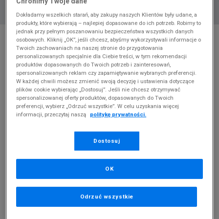
Chronimy Twoje dane
Dokładamy wszelkich starań, aby zakupy naszych Klientów były udane, a
produkty, które wybierają – najlepiej dopasowane do ich potrzeb. Robimy to
jednak przy pełnym poszanowaniu bezpieczeństwa wszystkich danych
* Zdjęcie poglądowe
osobowych. Kliknij „OK”, jeśli chcesz, abyśmy wykorzystywali informacje o
Twoich zachowaniach na naszej stronie do przygotowania
NIKE BLUZA Z KAPTUREM SPORTSWEAR
personalizowanych specjalnie dla Ciebie treści, w tym rekomendacji
CLUB FLEECE
produktów dopasowanych do Twoich potrzeb i zainteresowań,
spersonalizowanych reklam czy zapamiętywanie wybranych preferencji.
Produkt pochodzi z końcówek aktualnych kolekcji, ubiegłych
W każdej chwili możesz zmienić swoją decyzję i ustawienia dotyczące
plików cookie wybierając „Dostosuj”. Jeśli nie chcesz otrzymywać
sezonów lub z ekspozycji.
Szczegóły.
spersonalizowanej oferty produktów, dopasowanych do Twoich
preferencji, wybierz „Odrzuć wszystkie”. W celu uzyskania więcej
209,99
zł
informacji, przeczytaj naszą
politykę prywatności.
0
zł
cena rekomendowana przez producenta
Dostosuj
OK
PRODUKT NIEDOSTĘPNY
Odrzuć wszystkie
Jeśli artykuł będzie ponownie dostępny, otrzymasz od nas
powiadomienie.