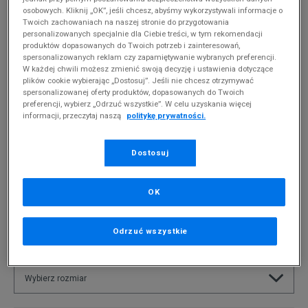
osobowych. Kliknij „OK”, jeśli chcesz, abyśmy wykorzystywali informacje o
Twoich zachowaniach na naszej stronie do przygotowania
personalizowanych specjalnie dla Ciebie treści, w tym rekomendacji
produktów dopasowanych do Twoich potrzeb i zainteresowań,
* Zdjęcie poglądowe
spersonalizowanych reklam czy zapamiętywanie wybranych preferencji.
W każdej chwili możesz zmienić swoją decyzję i ustawienia dotyczące
NIKE BLUZA Z KAPTUREM SPORTSWEAR
plików cookie wybierając „Dostosuj”. Jeśli nie chcesz otrzymywać
ESSENTIAL
spersonalizowanej oferty produktów, dopasowanych do Twoich
preferencji, wybierz „Odrzuć wszystkie”. W celu uzyskania więcej
Produkt pochodzi z końcówek aktualnych kolekcji, ubiegłych
informacji, przeczytaj naszą
politykę prywatności.
sezonów lub z ekspozycji.
Szczegóły.
Dostosuj
219,99
zł
0
zł
cena rekomendowana przez producenta
OK
PRODUKT NIEDOSTĘPNY
Odrzuć wszystkie
Jeśli artykuł będzie ponownie dostępny, otrzymasz od nas
powiadomienie.
Wybierz rozmiar