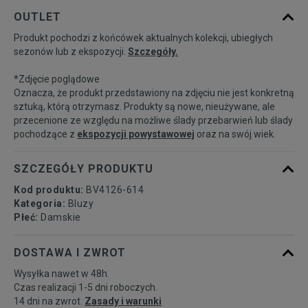
Powiadom o
XS
OUTLET
dostępności
Produkt pochodzi z końcówek aktualnych kolekcji, ubiegłych
sezonów lub z ekspozycji.
Szczegóły.
Powiadom o
S
dostępności
*Zdjęcie poglądowe
Oznacza, że produkt przedstawiony na zdjęciu nie jest konkretną
Powiadom o
sztuką, którą otrzymasz. Produkty są nowe, nieużywane, ale
M
dostępności
przecenione ze względu na możliwe ślady przebarwień lub ślady
pochodzące z
ekspozycji powystawowej
oraz na swój wiek.
Powiadom o
L
dostępności
SZCZEGÓŁY PRODUKTU
Kod produktu:
BV4126-614
Kategoria:
Bluzy
Płeć:
Damskie
DOSTAWA I ZWROT
Wysyłka nawet w 48h.
Czas realizacji 1-5 dni roboczych.
14 dni na zwrot.
Zasady i warunki