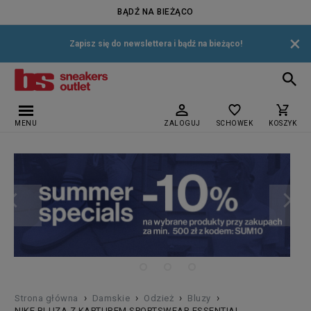
BĄDŹ NA BIEŻĄCO
×
Zapisz się do newslettera i bądź na bieżąco!
MENU
ZALOGUJ
SCHOWEK
KOSZYK
›
›
›
›
Strona główna
Damskie
Odzież
Bluzy
NIKE BLUZA Z KAPTUREM SPORTSWEAR ESSENTIAL