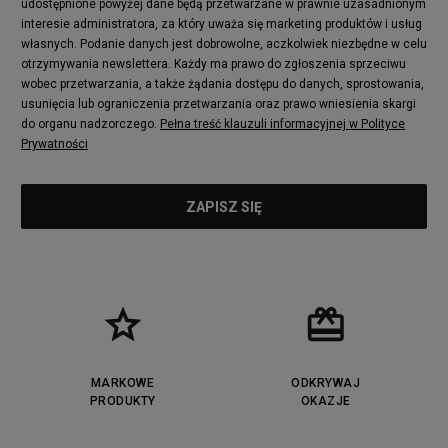
udostępnione powyżej dane będą przetwarzane w prawnie uzasadnionym
interesie administratora, za który uważa się marketing produktów i usług
własnych. Podanie danych jest dobrowolne, aczkolwiek niezbędne w celu
otrzymywania newslettera. Każdy ma prawo do zgłoszenia sprzeciwu
wobec przetwarzania, a także żądania dostępu do danych, sprostowania,
usunięcia lub ograniczenia przetwarzania oraz prawo wniesienia skargi
do organu nadzorczego.
Pełna treść klauzuli informacyjnej w Polityce
Prywatności
MARKOWE
ODKRYWAJ
PRODUKTY
OKAZJE