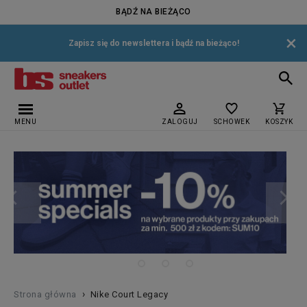
BĄDŹ NA BIEŻĄCO
×
Zapisz się do newslettera i bądź na bieżąco!
MENU
ZALOGUJ
SCHOWEK
KOSZYK
›
Strona główna
Nike Court Legacy