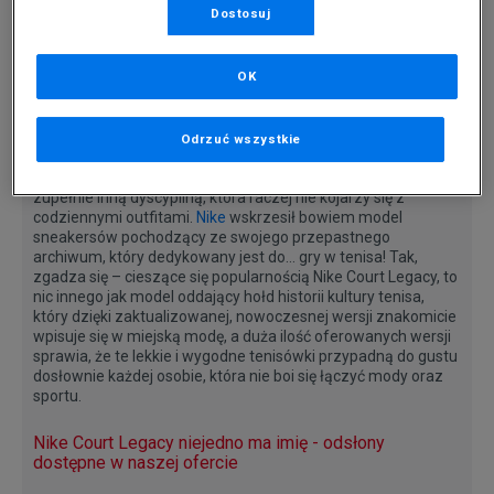
mogłyby być wykorzystywane także do regularnych
Dostosuj
treningów wzmacniających kondycję fizyczną, Nike
postanawia iść o krok dalej…
OK
Amerykański producent, który na kartach historii zapisał się
jako jeden z ekspertów od obuwia sportowego docenianego
zarówno przez profesjonalistów, jak i amatorów różnego
Odrzuć wszystkie
rodzaju sportowej aktywności, zdecydował się bowiem
przemycić do streetwearowej mody trend inspirowany
zupełnie inną dyscypliną, która raczej nie kojarzy się z
codziennymi outfitami.
Nike
wskrzesił bowiem model
sneakersów pochodzący ze swojego przepastnego
archiwum, który dedykowany jest do… gry w tenisa! Tak,
zgadza się – cieszące się popularnością Nike Court Legacy, to
nic innego jak model oddający hołd historii kultury tenisa,
który dzięki zaktualizowanej, nowoczesnej wersji znakomicie
wpisuje się w miejską modę, a duża ilość oferowanych wersji
sprawia, że te lekkie i wygodne tenisówki przypadną do gustu
dosłownie każdej osobie, która nie boi się łączyć mody oraz
sportu.
Nike Court Legacy niejedno ma imię - odsłony
dostępne w naszej ofercie