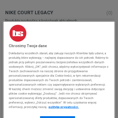
NIKE COURT LEGACY
(
0
)
Produkty pochodzą z końcówek aktualnych
kolekcji, ubiegłych sezonów lub z ekspozycji.
Szczegóły.
Zmień treść wyszukiwanej frazy.
Chronimy Twoje dane
Spróbuj użyć mniejszej ilości filtrów (usuń mniej
Dokładamy wszelkich starań, aby zakupy naszych Klientów były udane, a
istotne).
produkty, które wybierają – najlepiej dopasowane do ich potrzeb. Robimy to
jednak przy pełnym poszanowaniu bezpieczeństwa wszystkich danych
osobowych. Kliknij „OK”, jeśli chcesz, abyśmy wykorzystywali informacje o
Powrót do sklepu
Twoich zachowaniach na naszej stronie do przygotowania
personalizowanych specjalnie dla Ciebie treści, w tym rekomendacji
produktów dopasowanych do Twoich potrzeb i zainteresowań,
spersonalizowanych reklam czy zapamiętywanie wybranych preferencji.
W każdej chwili możesz zmienić swoją decyzję i ustawienia dotyczące
Z kortów tenisowych do miejskiej dżungli
plików cookie wybierając „Dostosuj”. Jeśli nie chcesz otrzymywać
spersonalizowanej oferty produktów, dopasowanych do Twoich
preferencji, wybierz „Odrzuć wszystkie”. W celu uzyskania więcej
Podczas gdy rekordy popularności biją
sneakersy
informacji, przeczytaj naszą
politykę prywatności.
inspirowane legendarnym obuwiem dedykowanym niegdyś
do gry w koszykówkę oraz projekty, które z powodzeniem