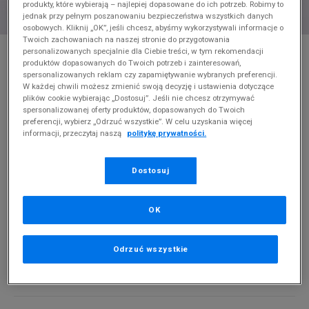
produkty, które wybierają – najlepiej dopasowane do ich potrzeb. Robimy to
jednak przy pełnym poszanowaniu bezpieczeństwa wszystkich danych
osobowych. Kliknij „OK”, jeśli chcesz, abyśmy wykorzystywali informacje o
Twoich zachowaniach na naszej stronie do przygotowania
* Zdjęcie poglądowe
personalizowanych specjalnie dla Ciebie treści, w tym rekomendacji
produktów dopasowanych do Twoich potrzeb i zainteresowań,
NIKE CZAPKA W NSW H86 FUTURA CLASSIC
spersonalizowanych reklam czy zapamiętywanie wybranych preferencji.
W każdej chwili możesz zmienić swoją decyzję i ustawienia dotyczące
plików cookie wybierając „Dostosuj”. Jeśli nie chcesz otrzymywać
Produkt pochodzi z końcówek aktualnych kolekcji, ubiegłych
spersonalizowanej oferty produktów, dopasowanych do Twoich
sezonów lub z ekspozycji.
Szczegóły.
preferencji, wybierz „Odrzuć wszystkie”. W celu uzyskania więcej
informacji, przeczytaj naszą
politykę prywatności.
69,99
zł
0
zł
cena rekomendowana przez producenta
Dostosuj
PRODUKT NIEDOSTĘPNY
OK
Jeśli artykuł będzie ponownie dostępny, otrzymasz od nas
powiadomienie.
Odrzuć wszystkie
Wybierz rozmiar
ONE SIZE
Powiadom o dostępności