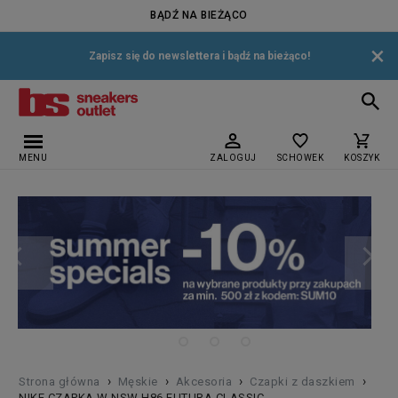
BĄDŹ NA BIEŻĄCO
×
Zapisz się do newslettera i bądź na bieżąco!
MENU
ZALOGUJ
SCHOWEK
KOSZYK
›
›
›
›
Strona główna
Męskie
Akcesoria
Czapki z daszkiem
NIKE CZAPKA W NSW H86 FUTURA CLASSIC