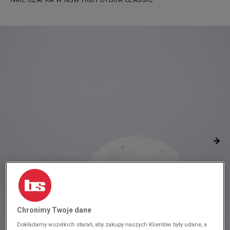
Chronimy Twoje dane
Dokładamy wszelkich starań, aby zakupy naszych Klientów były udane, a