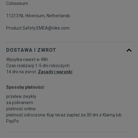
Colosseum
11213 NL Hilversum, Netherlands
Product.Safety.EMEA@nike.com
DOSTAWA I ZWROT
Wysyłka nawet w 48h.
Czas realizacji 1-5 dni roboczych.
14 dni na zwrot.
Zasady i warunki
Sposoby płatności:
przelew zwykły
za pobraniem
płatność online
płatność odroczona: Kup teraz zapłać za 30 dni z
Klarną
lub
PayPo