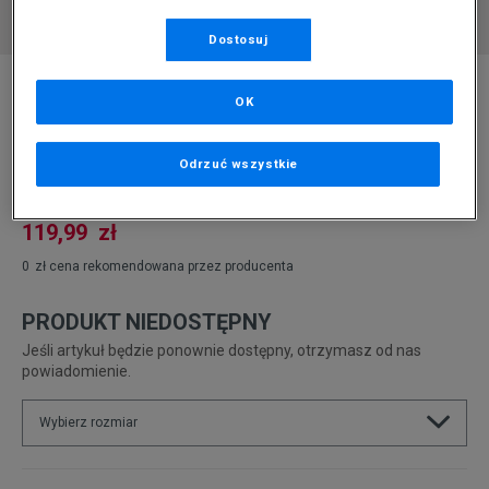
Dostosuj
* Zdjęcie poglądowe
OK
NIKE PLECAK NK ELMNTL BKPK - HBR
Produkt pochodzi z końcówek aktualnych kolekcji, ubiegłych
Odrzuć wszystkie
sezonów lub z ekspozycji.
Szczegóły.
119,99
zł
0
zł
cena rekomendowana przez producenta
PRODUKT NIEDOSTĘPNY
Jeśli artykuł będzie ponownie dostępny, otrzymasz od nas
powiadomienie.
Wybierz rozmiar
ONE SIZE
Powiadom o dostępności