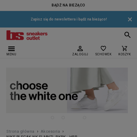
BĄDŹ NA BIEŻĄCO
×
Zapisz się do newslettera i bądź na bieżąco!
MENU
ZALOGUJ
SCHOWEK
KOSZYK
›
›
Strona główna
Akcesoria
NIKE PLECAK NK ELMNTL BKPK - HBR