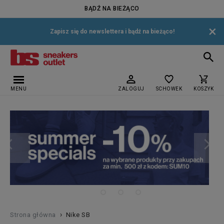
BĄDŹ NA BIEŻĄCO
×
Zapisz się do newslettera i bądź na bieżąco!
MENU
ZALOGUJ
SCHOWEK
KOSZYK
›
Strona główna
Nike SB