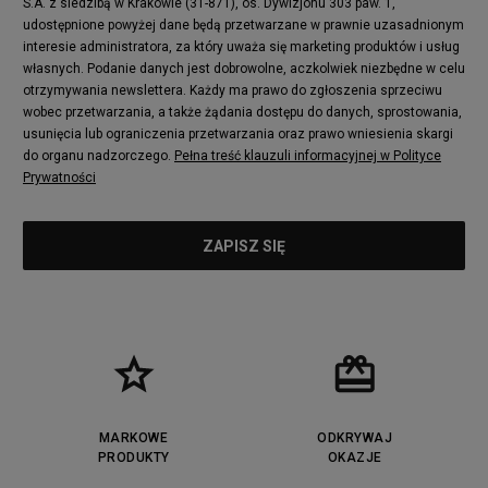
S.A. z siedzibą w Krakowie (31-871), os. Dywizjonu 303 paw. 1,
udostępnione powyżej dane będą przetwarzane w prawnie uzasadnionym
interesie administratora, za który uważa się marketing produktów i usług
własnych. Podanie danych jest dobrowolne, aczkolwiek niezbędne w celu
otrzymywania newslettera. Każdy ma prawo do zgłoszenia sprzeciwu
wobec przetwarzania, a także żądania dostępu do danych, sprostowania,
usunięcia lub ograniczenia przetwarzania oraz prawo wniesienia skargi
do organu nadzorczego.
Pełna treść klauzuli informacyjnej w Polityce
Prywatności
MARKOWE
ODKRYWAJ
PRODUKTY
OKAZJE