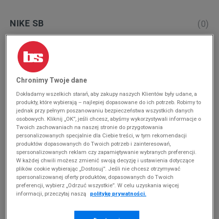
NIKE SB
(
0
)
Produkty pochodzą z końcówek aktualnych
kolekcji, ubiegłych sezonów lub z ekspozycji.
Szczegóły.
Chronimy Twoje dane
Zmień treść wyszukiwanej frazy.
Dokładamy wszelkich starań, aby zakupy naszych Klientów były udane, a
Spróbuj użyć mniejszej ilości filtrów (usuń mniej
produkty, które wybierają – najlepiej dopasowane do ich potrzeb. Robimy to
istotne).
jednak przy pełnym poszanowaniu bezpieczeństwa wszystkich danych
osobowych. Kliknij „OK”, jeśli chcesz, abyśmy wykorzystywali informacje o
Twoich zachowaniach na naszej stronie do przygotowania
Powrót do sklepu
personalizowanych specjalnie dla Ciebie treści, w tym rekomendacji
produktów dopasowanych do Twoich potrzeb i zainteresowań,
spersonalizowanych reklam czy zapamiętywanie wybranych preferencji.
W każdej chwili możesz zmienić swoją decyzję i ustawienia dotyczące
plików cookie wybierając „Dostosuj”. Jeśli nie chcesz otrzymywać
Nike SB – tenisówki na miarę Twoich
spersonalizowanej oferty produktów, dopasowanych do Twoich
potrzeb!
preferencji, wybierz „Odrzuć wszystkie”. W celu uzyskania więcej
informacji, przeczytaj naszą
politykę prywatności.
Trudno wyobrazić sobie wiosenną czy letnią stylizację bez
trampek
! Te lekkie, wygodne buty to prawdziwa kwintesencja