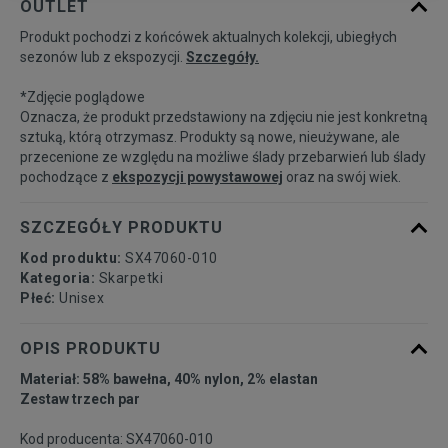
OUTLET
Produkt pochodzi z końcówek aktualnych kolekcji, ubiegłych
32-34
Powiadom o dostępności
sezonów lub z ekspozycji.
Szczegóły.
*Zdjęcie poglądowe
34-38
Powiadom o dostępności
Oznacza, że produkt przedstawiony na zdjęciu nie jest konkretną
sztuką, którą otrzymasz. Produkty są nowe, nieużywane, ale
przecenione ze względu na możliwe ślady przebarwień lub ślady
38-42
Powiadom o dostępności
pochodzące z
ekspozycji powystawowej
oraz na swój wiek.
42-46
Powiadom o dostępności
SZCZEGÓŁY PRODUKTU
Kod produktu:
SX47060-010
46-50
Powiadom o dostępności
Kategoria:
Skarpetki
Płeć:
Unisex
OPIS PRODUKTU
Materiał: 58% bawełna, 40% nylon, 2% elastan
Zestaw trzech par
Kod producenta: SX47060-010