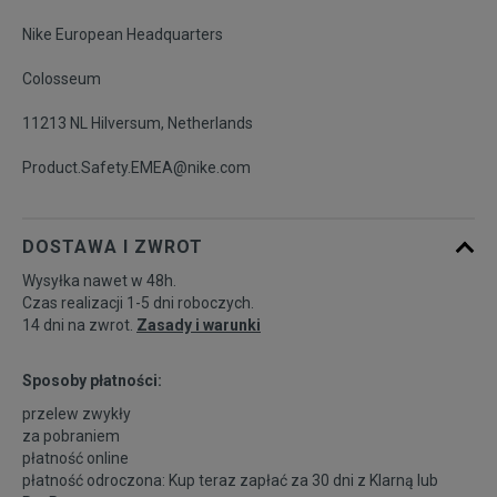
Nike European Headquarters
Colosseum
11213 NL Hilversum, Netherlands
Product.Safety.EMEA@nike.com
DOSTAWA I ZWROT
Wysyłka nawet w 48h.
Czas realizacji 1-5 dni roboczych.
14 dni na zwrot.
Zasady i warunki
Sposoby płatności:
przelew zwykły
za pobraniem
płatność online
płatność odroczona: Kup teraz zapłać za 30 dni z
Klarną
lub