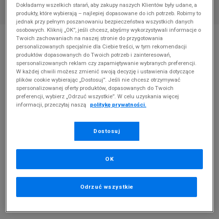
Dokładamy wszelkich starań, aby zakupy naszych Klientów były udane, a
produkty, które wybierają – najlepiej dopasowane do ich potrzeb. Robimy to
jednak przy pełnym poszanowaniu bezpieczeństwa wszystkich danych
osobowych. Kliknij „OK”, jeśli chcesz, abyśmy wykorzystywali informacje o
* Zdjęcie poglądowe
Twoich zachowaniach na naszej stronie do przygotowania
personalizowanych specjalnie dla Ciebie treści, w tym rekomendacji
NIKE SKARPETY 3PPK QUARTER BLACK
produktów dopasowanych do Twoich potrzeb i zainteresowań,
spersonalizowanych reklam czy zapamiętywanie wybranych preferencji.
W każdej chwili możesz zmienić swoją decyzję i ustawienia dotyczące
Produkt pochodzi z końcówek aktualnych kolekcji, ubiegłych
plików cookie wybierając „Dostosuj”. Jeśli nie chcesz otrzymywać
sezonów lub z ekspozycji.
Szczegóły.
spersonalizowanej oferty produktów, dopasowanych do Twoich
preferencji, wybierz „Odrzuć wszystkie”. W celu uzyskania więcej
44,99
zł
informacji, przeczytaj naszą
politykę prywatności.
0
zł
cena rekomendowana przez producenta
Dostosuj
PRODUKT NIEDOSTĘPNY
Jeśli artykuł będzie ponownie dostępny, otrzymasz od nas
OK
powiadomienie.
Odrzuć wszystkie
Wybierz rozmiar
Rozmiary EU
Rozmiary US