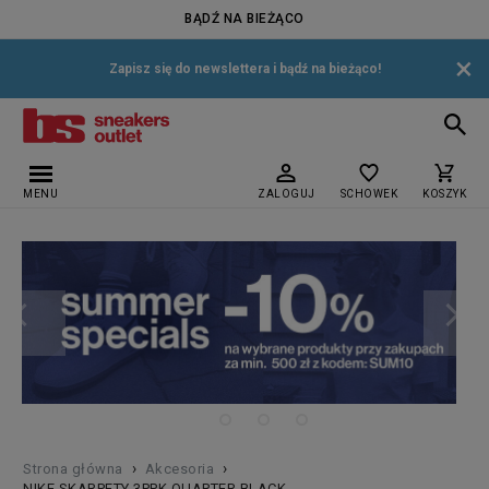
BĄDŹ NA BIEŻĄCO
×
Zapisz się do newslettera i bądź na bieżąco!
MENU
ZALOGUJ
SCHOWEK
KOSZYK
›
›
Strona główna
Akcesoria
NIKE SKARPETY 3PPK QUARTER BLACK