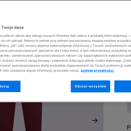
 Slipstream
38
i
i
kie sneakersy
Converse
Crocs
Fila
Supply & Dema
Reebok
Old Skool
38,5
gnacja obuwia
rki
Dickies
DC
Jordan
The North Face
Umbro
ODZIEŻ
SPORTSWEAR CLUB FLEECE
 SK8-HI
ki zimowe
gnacja obuwia
Fila
Dickies
Lacoste
Tommy Hilfiger
Supply & Dema
 Twoje dane
XS
nstock Arizona
iczki i szaliki
ki zimowe
Hoodrich
Ellesse
McKenzie
Timberland
The North Face
zelkich starań, aby zakupy naszych Klientów były udane, a produkty, które wybierają – n
S
N
erland 6
do ich potrzeb. Robimy to jednak przy pełnym poszanowaniu bezpieczeństwa wszystki
iczki i szaliki
Jordan
Fila
New Balance
Vans
Timberland
C
liknij „OK”, jeśli chcesz, abyśmy wykorzystywali informacje o Twoich zachowaniach na
M
rland Field Trekker
wania personalizowanych specjalnie dla Ciebie treści, w tym rekomendacji produktów
Lacoste
Hoodrich
New Era
Under Armour
otrzeb i zainteresowań, spersonalizowanych reklam czy zapamiętywanie wybranych pref
rland Euro Sprint
Pr
Levi's
Helly Hansen
Nike
Vans
i możesz zmienić swoją decyzję i ustawienia dotyczące plików cookie wybierając „Dosto
se
ymywać spersonalizowanej oferty produktów, dopasowanych do Twoich preferencji, wyb
New Balance
Jordan
Puma
W celu uzyskania więcej informacji, przeczytaj naszą
politykę prywatności.
1
New Era
Lacoste
Reebok
Nike
Levi's
Umbro
tosuj
Odrzuć wszystkie
0
P