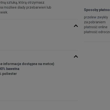
etną sztuką, którą otrzymasz.
na możliwe ślady przebarwień lub
Sposoby płatnoś
 wiek.
przelew zwykły
za pobraniem
płatność online
płatność odroczo
ne informacje dostępne na metce)
100% bawełna
% poliester