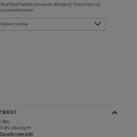
śli artykuł będzie ponownie dostępny, otrzymasz od
as powiadomienie.
Wybierz rozmiar
Powiadom o
XS
dostępności
Powiadom o
S
dostępności
Powiadom o
M
dostępności
Powiadom o
L
dostępności
 ZWROT
 48h.
Powiadom o
XL
-5 dni roboczych.
dostępności
Zasady i warunki