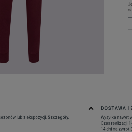
Je
n
DOSTAWA I
sezonów lub z ekspozycji.
Szczegóły.
Wysyłka nawet w
Czas realizacji 1
14 dni na zwrot.