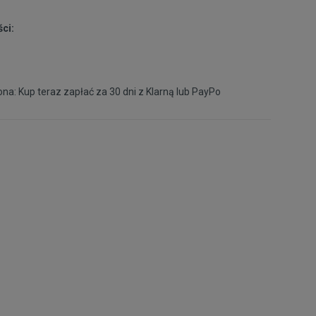
Powiadom o
XXL
ci:
dostępności
Powiadom o
XXXL
dostępności
na: Kup teraz zapłać za 30 dni z
Klarną
lub
PayPo