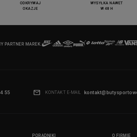
ODKRYWAJ
WYSYŁKA NAWET
OKAZJE
W 48 H
NY PARTNER MAREK:
4 55
kontakt@butysportowe
KONTAKT E-MAIL
PORADNIKI
O FIRMIE