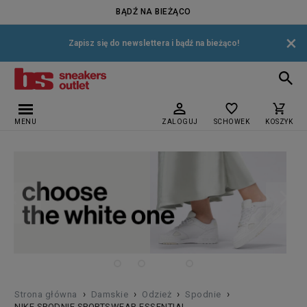
BĄDŹ NA BIEŻĄCO
×
Zapisz się do newslettera i bądź na bieżąco!
MENU
ZALOGUJ
SCHOWEK
KOSZYK
›
›
›
›
Strona główna
Damskie
Odzież
Spodnie
NIKE SPODNIE SPORTSWEAR ESSENTIAL