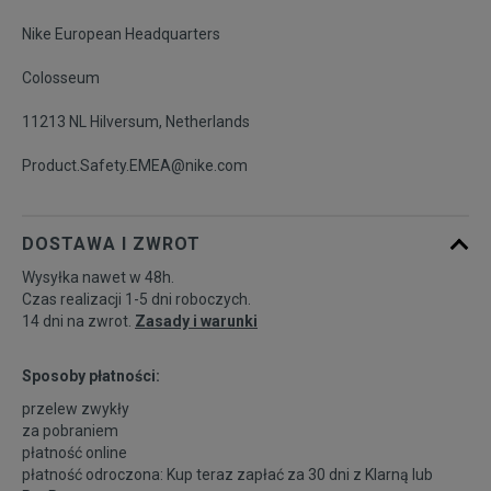
Nike European Headquarters
Colosseum
11213 NL Hilversum, Netherlands
Product.Safety.EMEA@nike.com
DOSTAWA I ZWROT
Wysyłka nawet w 48h.
Czas realizacji 1-5 dni roboczych.
14 dni na zwrot.
Zasady i warunki
Sposoby płatności:
przelew zwykły
za pobraniem
płatność online
płatność odroczona: Kup teraz zapłać za 30 dni z
Klarną
lub