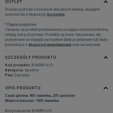
OUTLET
dostępności
Produkt pochodzi z końcówek aktualnych kolekcji, ubiegłych
sezonów lub z ekspozycji.
Szczegóły.
Powiadom o
S
dostępności
*Zdjęcie poglądowe
Oznacza, że produkt przedstawiony na zdjęciu nie jest konkretną
Powiadom o
sztuką, którą otrzymasz. Produkty są nowe, nieużywane, ale
M
dostępności
przecenione ze względu na możliwe ślady przebarwień lub ślady
pochodzące z
ekspozycji powystawowej
oraz na swój wiek.
Powiadom o
L
dostępności
SZCZEGÓŁY PRODUKTU
Kod produktu:
BV4089-610
Powiadom o
Kategoria:
Spodnie
XL
dostępności
Płeć:
Damskie
OPIS PRODUKTU
Część główna: 80% bawełna, 20% poliester
Wnętrze kieszeni: 100% bawełna
Kod producenta: BV4089-610