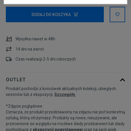
XS
DODAJ DO KOSZYKA
S
Wysyłka nawet w 48h
M
14 dni na zwrot
Czas realizacji 2-5 dni roboczych
L
OUTLET
Produkt pochodzi z końcówek aktualnych kolekcji, ubiegłych
sezonów lub z ekspozycji.
Szczegóły.
*Zdjęcie poglądowe
Oznacza, że produkt przedstawiony na zdjęciu nie jest konkretną
sztuką, którą otrzymasz. Produkty są nowe, nieużywane, ale
przecenione ze względu na możliwe ślady przebarwień lub ślady
pochodzące z
ekspozycji powystawowej
oraz na swój wiek.