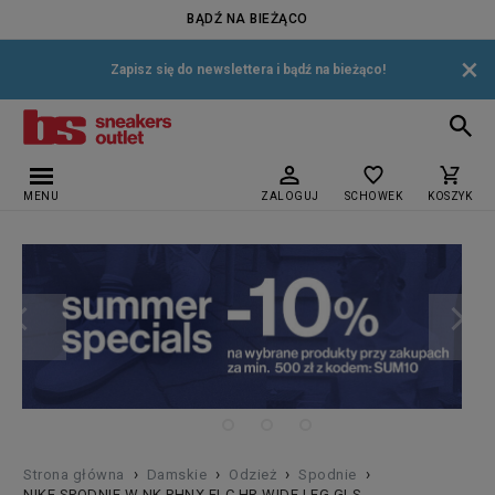
BĄDŹ NA BIEŻĄCO
×
Zapisz się do newslettera i bądź na bieżąco!
MENU
ZALOGUJ
SCHOWEK
KOSZYK
›
›
›
›
Strona główna
Damskie
Odzież
Spodnie
NIKE SPODNIE W NK PHNX FLC HR WIDE LEG GLS