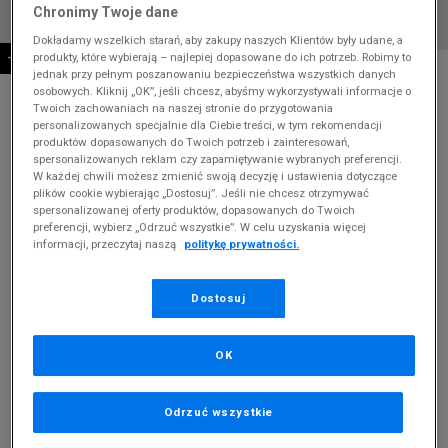
Chronimy Twoje dane
Dokładamy wszelkich starań, aby zakupy naszych Klientów były udane, a
produkty, które wybierają – najlepiej dopasowane do ich potrzeb. Robimy to
-10% ZA MIN. 500 ZŁ KOD: SUM10
* Zdjęcie poglądowe
jednak przy pełnym poszanowaniu bezpieczeństwa wszystkich danych
osobowych. Kliknij „OK”, jeśli chcesz, abyśmy wykorzystywali informacje o
NIKE SPODNIE W NK PHNX FLC HR WIDE LEG
Twoich zachowaniach na naszej stronie do przygotowania
GLS
personalizowanych specjalnie dla Ciebie treści, w tym rekomendacji
produktów dopasowanych do Twoich potrzeb i zainteresowań,
spersonalizowanych reklam czy zapamiętywanie wybranych preferencji.
Produkt pochodzi z końcówek aktualnych kolekcji, ubiegłych
W każdej chwili możesz zmienić swoją decyzję i ustawienia dotyczące
sezonów lub z ekspozycji.
Szczegóły.
plików cookie wybierając „Dostosuj”. Jeśli nie chcesz otrzymywać
spersonalizowanej oferty produktów, dopasowanych do Twoich
154,99
zł
preferencji, wybierz „Odrzuć wszystkie”. W celu uzyskania więcej
informacji, przeczytaj naszą
politykę prywatności.
279,99
zł
cena rekomendowana przez producenta
Dostosuj
Kolor:
beżowy
OK
Odrzuć wszystkie
Wybierz rozmiar