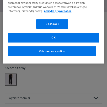
spersonalizowanej oferty produktów, dopasowanych do Twoich
preferencji, wybierz „Odrzuć wszystkie”. W celu uzyskania więcej
informacji, przeczytaj naszą
politykę prywatności.
* Zdjęcie poglądowe
Dostosuj
NIKE SPODNIE W NSW CLUB FLC MR CARGO
Produkt pochodzi z końcówek aktualnych kolekcji, ubiegłych
OK
sezonów lub z ekspozycji.
Szczegóły.
150
zł
Odrzuć wszystkie
269,99
zł
cena rekomendowana przez producenta
Kolor:
czarny
Wybierz rozmiar