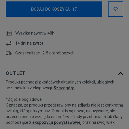
Powiadom o
XS
DODAJ DO KOSZYKA
dostępności
Powiadom o
S
dostępności
Wysyłka nawet w 48h
14 dni na zwrot
M
Czas realizacji 2-5 dni roboczych
L
OUTLET
XL
Produkt pochodzi z końcówek aktualnych kolekcji, ubiegłych
sezonów lub z ekspozycji.
Szczegóły.
*Zdjęcie poglądowe
Oznacza, że produkt przedstawiony na zdjęciu nie jest konkretną
sztuką, którą otrzymasz. Produkty są nowe, nieużywane, ale
przecenione ze względu na możliwe ślady przebarwień lub ślady
pochodzące z
ekspozycji powystawowej
oraz na swój wiek.