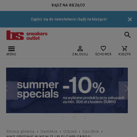
BĄDŹ NA BIEŻĄCO
×
Zapisz się do newslettera i bądź na bieżąco!
MENU
ZALOGUJ
SCHOWEK
KOSZYK
›
›
›
›
Strona główna
Damskie
Odzież
Spodnie
NIKE SPODNIE W NSW CLUB FLC MR CARGO