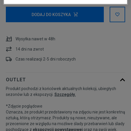
XS
DODAJ DO KOSZYKA
S
Wysyłka nawet w 48h
M
14 dni na zwrot
Czas realizacji 2-5 dni roboczych
Powiadom o
L
dostępności
OUTLET
Produkt pochodzi z końcówek aktualnych kolekcji, ubiegłych
sezonów lub z ekspozycji.
Szczegóły.
*Zdjęcie poglądowe
Oznacza, że produkt przedstawiony na zdjęciu nie jest konkretną
sztuką, którą otrzymasz. Produkty są nowe, nieużywane, ale
przecenione ze względu na możliwe ślady przebarwień lub ślady
pochodzące z
ekspozycji powystawowej
oraz na swój wiek.