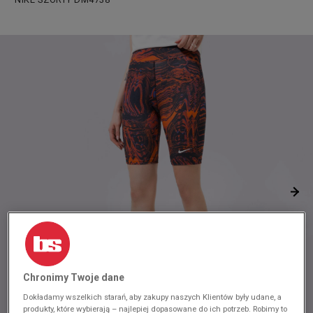
Chronimy Twoje dane
Dokładamy wszelkich starań, aby zakupy naszych Klientów były udane, a
produkty, które wybierają – najlepiej dopasowane do ich potrzeb. Robimy to