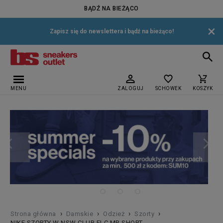
BĄDŹ NA BIEŻĄCO
×
Zapisz się do newslettera i bądź na bieżąco!
MENU
ZALOGUJ
SCHOWEK
KOSZYK
›
›
›
›
Strona główna
Damskie
Odzież
Szorty
NIKE SZORTY W NSW CLUB FLC MR SHORT