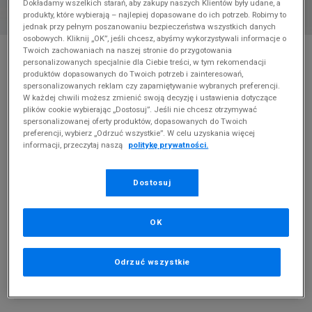
Dokładamy wszelkich starań, aby zakupy naszych Klientów były udane, a
produkty, które wybierają – najlepiej dopasowane do ich potrzeb. Robimy to
jednak przy pełnym poszanowaniu bezpieczeństwa wszystkich danych
osobowych. Kliknij „OK”, jeśli chcesz, abyśmy wykorzystywali informacje o
* Zdjęcie poglądowe
Twoich zachowaniach na naszej stronie do przygotowania
personalizowanych specjalnie dla Ciebie treści, w tym rekomendacji
NIKE SZORTY W NSW CLUB FLC MR SHORT
produktów dopasowanych do Twoich potrzeb i zainteresowań,
spersonalizowanych reklam czy zapamiętywanie wybranych preferencji.
W każdej chwili możesz zmienić swoją decyzję i ustawienia dotyczące
Produkt pochodzi z końcówek aktualnych kolekcji, ubiegłych
plików cookie wybierając „Dostosuj”. Jeśli nie chcesz otrzymywać
sezonów lub z ekspozycji.
Szczegóły.
spersonalizowanej oferty produktów, dopasowanych do Twoich
preferencji, wybierz „Odrzuć wszystkie”. W celu uzyskania więcej
informacji, przeczytaj naszą
politykę prywatności.
99,99
zł
0
zł
cena rekomendowana przez producenta
Dostosuj
PRODUKT NIEDOSTĘPNY
OK
Jeśli artykuł będzie ponownie dostępny, otrzymasz od nas
powiadomienie.
Odrzuć wszystkie
Wybierz rozmiar
Powiadom o
XS