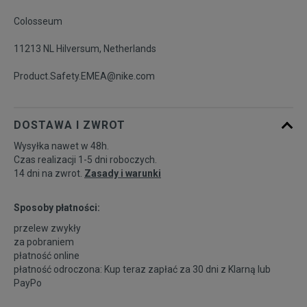
Colosseum
11213 NL Hilversum, Netherlands
Product.Safety.EMEA@nike.com
DOSTAWA I ZWROT
Wysyłka nawet w 48h.
Czas realizacji 1-5 dni roboczych.
14 dni na zwrot.
Zasady i warunki
Sposoby płatności:
przelew zwykły
za pobraniem
płatność online
płatność odroczona: Kup teraz zapłać za 30 dni z
Klarną
lub
PayPo