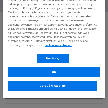
jednak przy pełnym poszanowaniu bezpieczeństwa wszystkich danych
osobowych. Kliknij „OK”, jeśli chcesz, abyśmy wykorzystywali informacje o
Twoich zachowaniach na naszej stronie do przygotowania
* Zdjęcie poglądowe
personalizowanych specjalnie dla Ciebie treści, w tym rekomendacji
produktów dopasowanych do Twoich potrzeb i zainteresowań,
spersonalizowanych reklam czy zapamiętywanie wybranych preferencji.
NIKE T SHIRT B NSW SI GRAPHIC BOY
W każdej chwili możesz zmienić swoją decyzję i ustawienia dotyczące
plików cookie wybierając „Dostosuj”. Jeśli nie chcesz otrzymywać
Produkt pochodzi z końcówek aktualnych kolekcji, ubiegłych
spersonalizowanej oferty produktów, dopasowanych do Twoich
sezonów lub z ekspozycji.
Szczegóły.
preferencji, wybierz „Odrzuć wszystkie”. W celu uzyskania więcej
informacji, przeczytaj naszą
politykę prywatności.
69,99
zł
Dostosuj
0
zł
cena rekomendowana przez producenta
PRODUKT NIEDOSTĘPNY
OK
Jeśli artykuł będzie ponownie dostępny, otrzymasz od nas
powiadomienie.
Odrzuć wszystkie
Wybierz rozmiar
Rozmiary EU
Rozmiary US