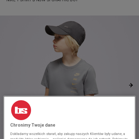
Chronimy Twoje dane
Dokładamy wszelkich starań, aby zakupy naszych Klientów były udane, a
produkty, które wybierają – najlepiej dopasowane do ich potrzeb. Robimy to