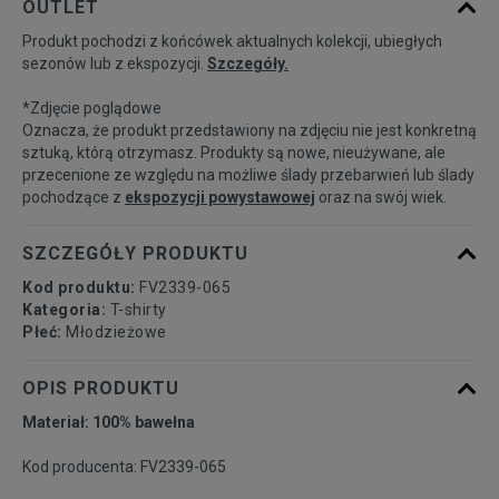
OUTLET
Produkt pochodzi z końcówek aktualnych kolekcji, ubiegłych
122-128
Powiadom o dostępności
sezonów lub z ekspozycji.
Szczegóły.
*Zdjęcie poglądowe
128-137
Powiadom o dostępności
Oznacza, że produkt przedstawiony na zdjęciu nie jest konkretną
sztuką, którą otrzymasz. Produkty są nowe, nieużywane, ale
przecenione ze względu na możliwe ślady przebarwień lub ślady
137-147
Powiadom o dostępności
pochodzące z
ekspozycji powystawowej
oraz na swój wiek.
147-158
Powiadom o dostępności
SZCZEGÓŁY PRODUKTU
Kod produktu:
FV2339-065
158-170
Powiadom o dostępności
Kategoria:
T-shirty
Płeć:
Młodzieżowe
OPIS PRODUKTU
Materiał: 100% bawełna
Kod producenta: FV2339-065