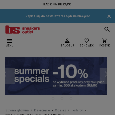
BĄDŹ NA BIEŻĄCO
×
Zapisz się do newslettera i bądź na bieżąco!
MENU
ZALOGUJ
SCHOWEK
KOSZYK
›
›
›
›
Strona główna
Dziecięce
Odzież
T-shirty
NIKE T SHIRT B NSW SI GRAPHIC BOY