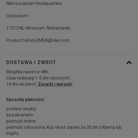
Nike European Headquarters
Colosseum
11213 NL Hilversum, Netherlands
Product.Safety.EMEA@nike.com
DOSTAWA I ZWROT
Wysyłka nawet w 48h.
Czas realizacji 1-5 dni roboczych.
14 dni na zwrot.
Zasady i warunki
Sposoby płatności:
przelew zwykły
za pobraniem
płatność online
płatność odroczona: Kup teraz zapłać za 30 dni z
Klarną
lub
PayPo