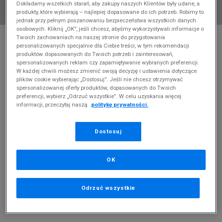
Dokładamy wszelkich starań, aby zakupy naszych Klientów były udane, a
produkty, które wybierają – najlepiej dopasowane do ich potrzeb. Robimy to
jednak przy pełnym poszanowaniu bezpieczeństwa wszystkich danych
osobowych. Kliknij „OK”, jeśli chcesz, abyśmy wykorzystywali informacje o
* Zdjęcie poglądowe
Twoich zachowaniach na naszej stronie do przygotowania
personalizowanych specjalnie dla Ciebie treści, w tym rekomendacji
NIKE T-SHIRT M NSW TEE CLUB+ HDY PK4
produktów dopasowanych do Twoich potrzeb i zainteresowań,
spersonalizowanych reklam czy zapamiętywanie wybranych preferencji.
W każdej chwili możesz zmienić swoją decyzję i ustawienia dotyczące
Produkt pochodzi z końcówek aktualnych kolekcji, ubiegłych
plików cookie wybierając „Dostosuj”. Jeśli nie chcesz otrzymywać
sezonów lub z ekspozycji.
Szczegóły.
spersonalizowanej oferty produktów, dopasowanych do Twoich
preferencji, wybierz „Odrzuć wszystkie”. W celu uzyskania więcej
79,99
zł
informacji, przeczytaj naszą
politykę prywatności.
0
zł
cena rekomendowana przez producenta
Dostosuj
PRODUKT NIEDOSTĘPNY
Jeśli artykuł będzie ponownie dostępny, otrzymasz od nas
OK
powiadomienie.
Odrzuć wszystkie
Wybierz rozmiar
Powiadom o
XS