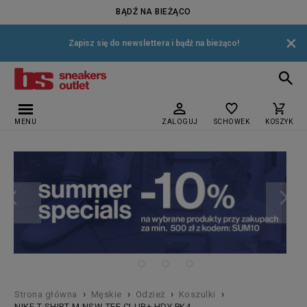
BĄDŹ NA BIEŻĄCO
×
Zapisz się do newslettera i bądź na bieżąco!
MENU
ZALOGUJ
SCHOWEK
KOSZYK
›
›
›
›
Strona główna
Męskie
Odzież
Koszulki
NIKE T-SHIRT M NSW TEE CLUB+ HDY PK4