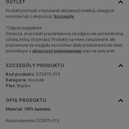
OUTLET
dostępności
Produkt pochodzi z końcówek aktualnych kolekcji, ubiegłych
sezonów lub z ekspozycji.
Szczegóły.
Powiadom o
S
dostępności
*Zdjęcie poglądowe
Oznacza, że produkt przedstawiony na zdjęciu nie jest konkretną
Powiadom o
sztuką, którą otrzymasz. Produkty są nowe, nieużywane, ale
M
dostępności
przecenione ze względu na możliwe ślady przebarwień lub ślady
pochodzące z
ekspozycji powystawowej
oraz na swój wiek.
Powiadom o
L
dostępności
SZCZEGÓŁY PRODUKTU
Kod produktu:
DZ2875-010
Powiadom o
XL
Kategoria:
Koszulki
dostępności
Płeć:
Męskie
Powiadom o
OPIS PRODUKTU
XXL
dostępności
Materiał: 100% bawełna
Kod producenta: DZ2875-010