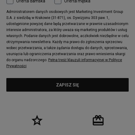
Oferta damska
Oferta męska
Administratorem danych osobowych jest Marketing Investment Group
S.A. z siedzibą w Krakowie (31-871), os. Dywizjonu 303 paw. 1,
udostępnione powyżej dane będą przetwarzane w prawnie uzasadnionym
interesie administratora, za który uważa się marketing produktów i usług
własnych. Podanie danych jest dobrowolne, aczkolwiek niezbędne w celu
otrzymywania newslettera. Każdy ma prawo do zgłoszenia sprzeciwu
wobec przetwarzania, a także żądania dostępu do danych, sprostowania,
usunięcia lub ograniczenia przetwarzania oraz prawo wniesienia skargi
do organu nadzorczego.
Pełna treść klauzuli informacyjnej w Polityce
Prywatności