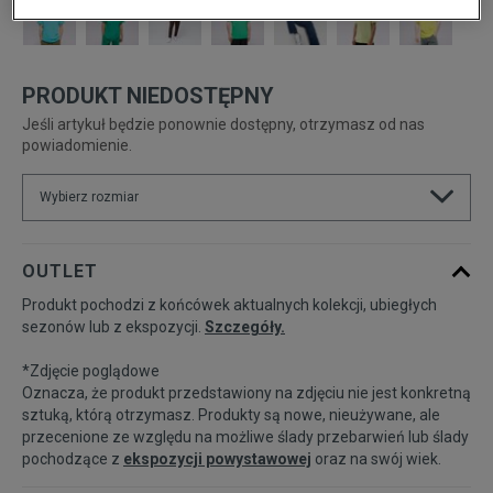
PRODUKT NIEDOSTĘPNY
Jeśli artykuł będzie ponownie dostępny, otrzymasz od nas
powiadomienie.
Wybierz rozmiar
Powiadom o
XS
OUTLET
dostępności
Produkt pochodzi z końcówek aktualnych kolekcji, ubiegłych
sezonów lub z ekspozycji.
Szczegóły.
Powiadom o
S
dostępności
*Zdjęcie poglądowe
Oznacza, że produkt przedstawiony na zdjęciu nie jest konkretną
Powiadom o
sztuką, którą otrzymasz. Produkty są nowe, nieużywane, ale
M
dostępności
przecenione ze względu na możliwe ślady przebarwień lub ślady
pochodzące z
ekspozycji powystawowej
oraz na swój wiek.
Powiadom o
L