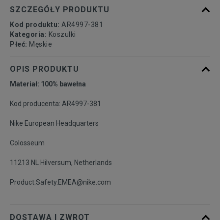
dostępności
SZCZEGÓŁY PRODUKTU
Kod produktu:
AR4997-381
Powiadom o
XL
Kategoria:
Koszulki
dostępności
Płeć:
Męskie
Powiadom o
OPIS PRODUKTU
XXL
dostępności
Materiał: 100% bawełna
Powiadom o
XXXL
Kod producenta: AR4997-381
dostępności
Nike European Headquarters
Colosseum
11213 NL Hilversum, Netherlands
Product.Safety.EMEA@nike.com
DOSTAWA I ZWROT