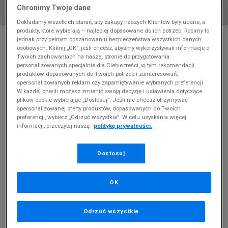
Chronimy Twoje dane
Dokładamy wszelkich starań, aby zakupy naszych Klientów były udane, a
produkty, które wybierają – najlepiej dopasowane do ich potrzeb. Robimy to
* Zdjęcie poglądowe
jednak przy pełnym poszanowaniu bezpieczeństwa wszystkich danych
osobowych. Kliknij „OK”, jeśli chcesz, abyśmy wykorzystywali informacje o
NIKE T-SHIRT SPORTSWEAR CLUB
Twoich zachowaniach na naszej stronie do przygotowania
personalizowanych specjalnie dla Ciebie treści, w tym rekomendacji
produktów dopasowanych do Twoich potrzeb i zainteresowań,
Produkt pochodzi z końcówek aktualnych kolekcji, ubiegłych
spersonalizowanych reklam czy zapamiętywanie wybranych preferencji.
sezonów lub z ekspozycji.
Szczegóły.
W każdej chwili możesz zmienić swoją decyzję i ustawienia dotyczące
plików cookie wybierając „Dostosuj”. Jeśli nie chcesz otrzymywać
59,99
zł
spersonalizowanej oferty produktów, dopasowanych do Twoich
preferencji, wybierz „Odrzuć wszystkie”. W celu uzyskania więcej
0
zł
cena rekomendowana przez producenta
informacji, przeczytaj naszą
politykę prywatności.
Dostosuj
OK
Odrzuć wszystkie