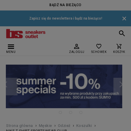
BĄDŹ NA BIEŻĄCO
×
Zapisz się do newslettera i bądź na bieżąco!
MENU
ZALOGUJ
SCHOWEK
KOSZYK
›
›
›
›
Strona główna
Męskie
Odzież
Koszulki
NIKE T-SHIRT SPORTSWEAR CLUB