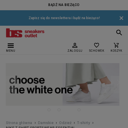
BĄDŹ NA BIEŻĄCO
×
Zapisz się do newslettera i bądź na bieżąco!
MENU
ZALOGUJ
SCHOWEK
KOSZYK
›
›
›
›
Strona główna
Damskie
Odzież
T-shirty
NIKE T-SHIRT SPORTSWEAR ESSENTIAL