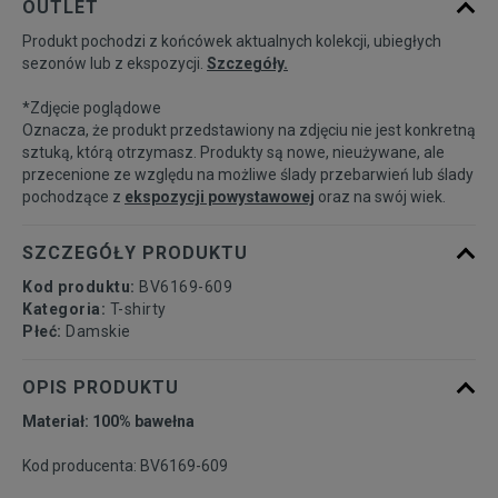
OUTLET
dostępności
Produkt pochodzi z końcówek aktualnych kolekcji, ubiegłych
sezonów lub z ekspozycji.
Szczegóły.
Powiadom o
S
dostępności
*Zdjęcie poglądowe
Oznacza, że produkt przedstawiony na zdjęciu nie jest konkretną
Powiadom o
sztuką, którą otrzymasz. Produkty są nowe, nieużywane, ale
M
dostępności
przecenione ze względu na możliwe ślady przebarwień lub ślady
pochodzące z
ekspozycji powystawowej
oraz na swój wiek.
Powiadom o
L
dostępności
SZCZEGÓŁY PRODUKTU
Kod produktu:
BV6169-609
Kategoria:
T-shirty
Płeć:
Damskie
OPIS PRODUKTU
Materiał: 100% bawełna
Kod producenta: BV6169-609