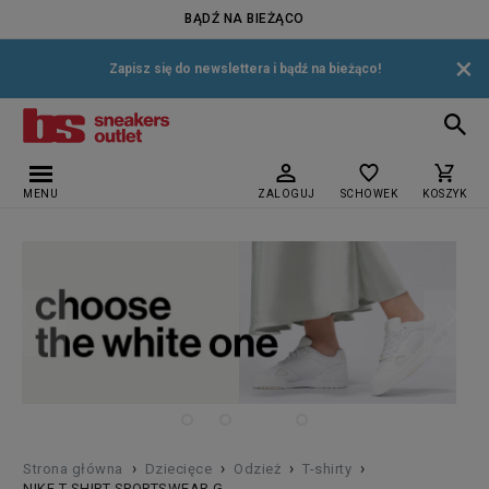
BĄDŹ NA BIEŻĄCO
×
Zapisz się do newslettera i bądź na bieżąco!
MENU
ZALOGUJ
SCHOWEK
KOSZYK
›
›
›
›
Strona główna
Dziecięce
Odzież
T-shirty
NIKE T SHIRT SPORTSWEAR G