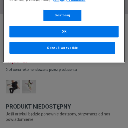
Dostosuj
* Zdjęcie poglądowe
NIKE T SHIRT SPORTSWEAR G
OK
Produkt pochodzi z końcówek aktualnych kolekcji, ubiegłych
sezonów lub z ekspozycji.
Szczegóły.
Odrzuć wszystkie
49,99
zł
0
zł
cena rekomendowana przez producenta
PRODUKT NIEDOSTĘPNY
Jeśli artykuł będzie ponownie dostępny, otrzymasz od nas
powiadomienie.