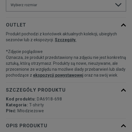
Wybierz rozmiar
Rozmiary EU
Rozmiary US
OUTLET
Produkt pochodzi z końcówek aktualnych kolekcji, ubiegłych
122-128
Powiadom o dostępności
sezonów lub z ekspozycji.
Szczegóły.
*Zdjęcie poglądowe
128-137
Powiadom o dostępności
Oznacza, że produkt przedstawiony na zdjęciu nie jest konkretną
sztuką, którą otrzymasz. Produkty są nowe, nieużywane, ale
przecenione ze względu na możliwe ślady przebarwień lub ślady
137-147
Powiadom o dostępności
pochodzące z
ekspozycji powystawowej
oraz na swój wiek.
147-158
Powiadom o dostępności
SZCZEGÓŁY PRODUKTU
Kod produktu:
DA6918-698
158-170
Powiadom o dostępności
Kategoria:
T-shirty
Płeć:
Młodzieżowe
OPIS PRODUKTU