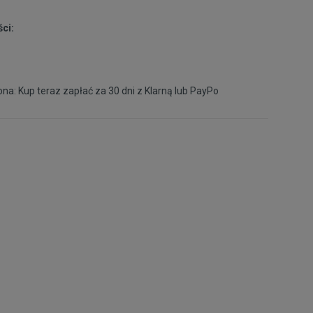
Powiadom o
XXXL
dostępności
ci:
na: Kup teraz zapłać za 30 dni z
Klarną
lub
PayPo