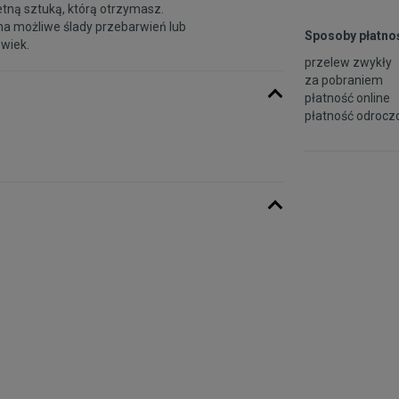
etną sztuką, którą otrzymasz.
na możliwe ślady przebarwień lub
Sposoby płatnoś
 wiek.
przelew zwykły
za pobraniem
płatność online
płatność odroczo