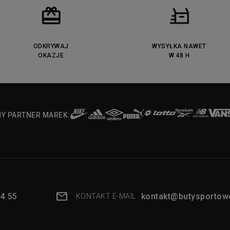
ODKRYWAJ
WYSYŁKA NAWET
OKAZJE
W 48 H
NY PARTNER MAREK:
4 55
kontakt@butysportowe
KONTAKT E-MAIL