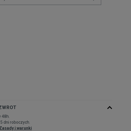
Powiadom o
XS
dostępności
Powiadom o
S
dostępności
Powiadom o
M
dostępności
Powiadom o
L
dostępności
Powiadom o
XL
dostępności
 ZWROT
Powiadom o
XXL
 48h.
dostępności
-5 dni roboczych.
Zasady i warunki