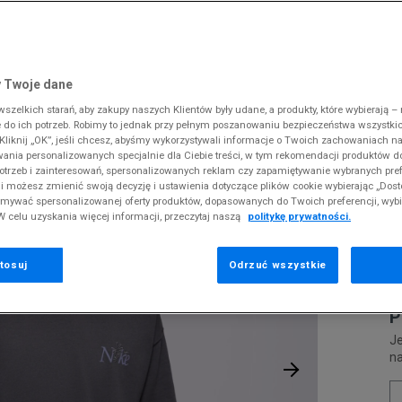
 Slipstream
38
i
i
kie sneakersy
Dickies
Crocs
Fila
The North Face
Reebok
Old Skool
38,5
gnacja obuwia
rki
Fila
DC
Jordan
Tommy Hilfiger
Umbro
ODZIEŻ
 NSW TEE M90 LBR CRFT
 SK8-HI
ki zimowe
gnacja obuwia
Hoodrich
Dickies
Lacoste
Timberland
Supply & Dema
 Twoje dane
XS
nstock Arizona
iczki i szaliki
ki zimowe
Jordan
Ellesse
McKenzie
Vans
The North Face
zelkich starań, aby zakupy naszych Klientów były udane, a produkty, które wybierają – n
S
N
erland 6
do ich potrzeb. Robimy to jednak przy pełnym poszanowaniu bezpieczeństwa wszystki
iczki i szaliki
Lacoste
Fila
New Balance
Timberland
L
liknij „OK”, jeśli chcesz, abyśmy wykorzystywali informacje o Twoich zachowaniach na
M
rland Field Trekker
wania personalizowanych specjalnie dla Ciebie treści, w tym rekomendacji produktów
Levi's
Hoodrich
New Era
Under Armour
otrzeb i zainteresowań, spersonalizowanych reklam czy zapamiętywanie wybranych pref
rland Euro Sprint
Pr
New Balance
Helly Hansen
Nike
Vans
i możesz zmienić swoją decyzję i ustawienia dotyczące plików cookie wybierając „Dosto
se
ymywać spersonalizowanej oferty produktów, dopasowanych do Twoich preferencji, wyb
New Era
Jordan
Puma
W celu uzyskania więcej informacji, przeczytaj naszą
politykę prywatności.
1
Nike
Lacoste
Reebok
Puma
Levi's
Umbro
tosuj
Odrzuć wszystkie
0
P
Je
n