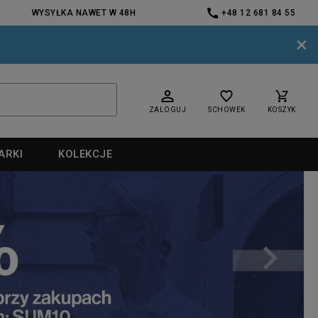
WYSYŁKA NAWET W 48H
+48 12 681 84 55
×
ZALOGUJ
SCHOWEK
KOSZYK
ARKI
KOLEKCJE
nd
nd