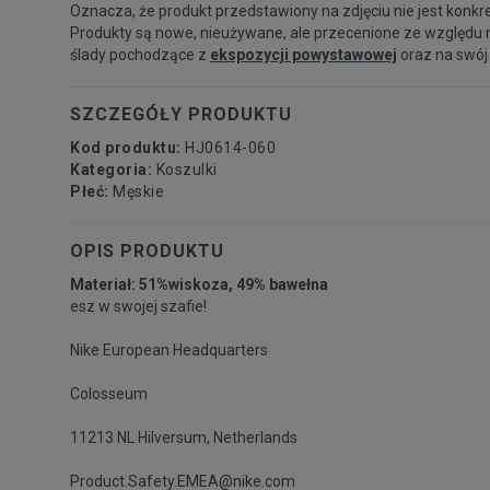
Oznacza, że produkt przedstawiony na zdjęciu nie jest konkr
Produkty są nowe, nieużywane, ale przecenione ze względu 
ślady pochodzące z
ekspozycji powystawowej
oraz na swój
SZCZEGÓŁY PRODUKTU
Kod produktu:
HJ0614-060
Kategoria:
Koszulki
Płeć:
Męskie
OPIS PRODUKTU
Materiał: 51%wiskoza, 49% bawełna
esz w swojej szafie!
Nike European Headquarters
Colosseum
11213 NL Hilversum, Netherlands
Product.Safety.EMEA@nike.com