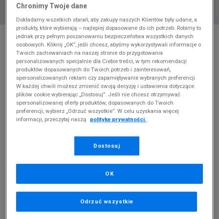
Chronimy Twoje dane
Dokładamy wszelkich starań, aby zakupy naszych Klientów były udane, a
produkty, które wybierają – najlepiej dopasowane do ich potrzeb. Robimy to
* Zdjęcie poglądowe
jednak przy pełnym poszanowaniu bezpieczeństwa wszystkich danych
osobowych. Kliknij „OK”, jeśli chcesz, abyśmy wykorzystywali informacje o
NIKE T-SHIRT W NSW ESSNTL SS POLO CRP
Twoich zachowaniach na naszej stronie do przygotowania
TOP
personalizowanych specjalnie dla Ciebie treści, w tym rekomendacji
produktów dopasowanych do Twoich potrzeb i zainteresowań,
spersonalizowanych reklam czy zapamiętywanie wybranych preferencji.
Produkt pochodzi z końcówek aktualnych kolekcji, ubiegłych
W każdej chwili możesz zmienić swoją decyzję i ustawienia dotyczące
sezonów lub z ekspozycji.
Szczegóły.
plików cookie wybierając „Dostosuj”. Jeśli nie chcesz otrzymywać
spersonalizowanej oferty produktów, dopasowanych do Twoich
124,99
zł
preferencji, wybierz „Odrzuć wszystkie”. W celu uzyskania więcej
informacji, przeczytaj naszą
politykę prywatności.
219,99
zł
cena rekomendowana przez producenta
Dostosuj
Kolor:
czarny
OK
Odrzuć wszystkie
Wybierz rozmiar