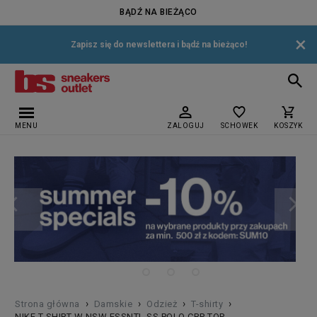
BĄDŹ NA BIEŻĄCO
×
Zapisz się do newslettera i bądź na bieżąco!
MENU
ZALOGUJ
SCHOWEK
KOSZYK
›
›
›
›
Strona główna
Damskie
Odzież
T-shirty
NIKE T-SHIRT W NSW ESSNTL SS POLO CRP TOP