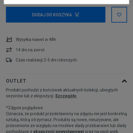
Powiadom o
XS
DODAJ DO KOSZYKA
dostępności
Powiadom o
S
dostępności
Wysyłka nawet w 48h
14 dni na zwrot
M
Czas realizacji 2-5 dni roboczych
L
OUTLET
Produkt pochodzi z końcówek aktualnych kolekcji, ubiegłych
sezonów lub z ekspozycji.
Szczegóły.
*Zdjęcie poglądowe
Oznacza, że produkt przedstawiony na zdjęciu nie jest konkretną
sztuką, którą otrzymasz. Produkty są nowe, nieużywane, ale
przecenione ze względu na możliwe ślady przebarwień lub ślady
pochodzące z
ekspozycji powystawowej
oraz na swój wiek.