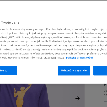
 Slipstream
38
i
i
kie sneakersy
Converse
Crocs
Fila
Supply & Dema
Reebok
Old Skool
38,5
gnacja obuwia
rki
Dickies
DC
Jordan
The North Face
Umbro
ODZIEŻ
NBA U NK T13 SS TEE NBA
 SK8-HI
ki zimowe
gnacja obuwia
Fila
Dickies
Lacoste
Tommy Hilfiger
Supply & Dema
 Twoje dane
XS
nstock Arizona
iczki i szaliki
ki zimowe
Hoodrich
Ellesse
McKenzie
Timberland
The North Face
zelkich starań, aby zakupy naszych Klientów były udane, a produkty, które wybierają – n
S
N
erland 6
do ich potrzeb. Robimy to jednak przy pełnym poszanowaniu bezpieczeństwa wszystki
iczki i szaliki
Jordan
Fila
New Balance
Vans
Timberland
T
liknij „OK”, jeśli chcesz, abyśmy wykorzystywali informacje o Twoich zachowaniach na
M
rland Field Trekker
wania personalizowanych specjalnie dla Ciebie treści, w tym rekomendacji produktów
Lacoste
Hoodrich
New Era
Under Armour
otrzeb i zainteresowań, spersonalizowanych reklam czy zapamiętywanie wybranych pref
rland Euro Sprint
Pr
Levi's
Helly Hansen
Nike
Vans
i możesz zmienić swoją decyzję i ustawienia dotyczące plików cookie wybierając „Dosto
se
ymywać spersonalizowanej oferty produktów, dopasowanych do Twoich preferencji, wyb
New Balance
Jordan
Puma
W celu uzyskania więcej informacji, przeczytaj naszą
politykę prywatności.
9
New Era
Lacoste
Reebok
Nike
Levi's
Umbro
tosuj
Odrzuć wszystkie
0
P
Je
n