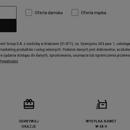
Oferta damska
Oferta męska
t Group S.A. z siedzibą w Krakowie (31-871), os. Dywizjonu 303 paw. 1, udostę
 marketing produktów i usług własnych. Podanie danych jest dobrowolne, aczkol
e żądania dostępu do danych, sprostowania, usunięcia lub ograniczenia przetwa
 Prywatności
ODKRYWAJ
WYSYŁKA NAWET
OKAZJE
W 48 H