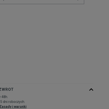
Powiadom o
XS
dostępności
Powiadom o
S
dostępności
Powiadom o
M
dostępności
Powiadom o
L
dostępności
 ZWROT
 48h.
-5 dni roboczych.
Zasady i warunki