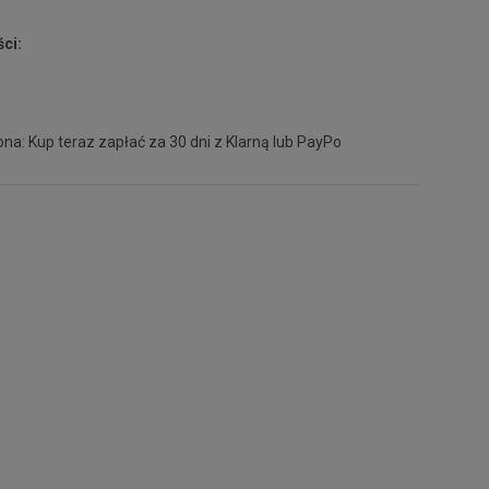
ci:
na: Kup teraz zapłać za 30 dni z
Klarną
lub
PayPo