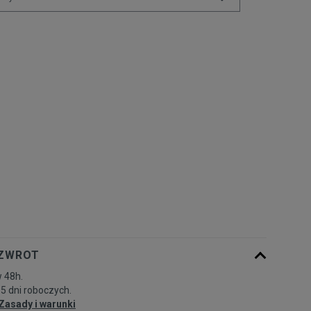
Powiadom o
S
dostępności
Powiadom o
M
dostępności
Powiadom o
L
dostępności
Powiadom o
XL
dostępności
 ZWROT
 48h.
-5 dni roboczych.
Zasady i warunki