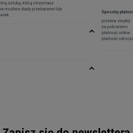
etną sztuką, którą otrzymasz.
na możliwe ślady przebarwień lub
Sposoby płatnoś
 wiek.
przelew zwykły
za pobraniem
płatność online
płatność odroczo
Zapisz się do newslettera