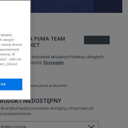
nd
ajlepiej
UMA KURTKA PUMA TEAM
ch danych
ARSITY JACKET
 naszej stronie
 dopasowanych
erencji. W
odukt pochodzi z końcówek aktualnych kolekcji, ubiegłych
suj”. Jeśli nie
zonów lub z ekspozycji.
Szczegóły.
ierz „Odrzuć
04,99
zł
OK
zł
cena rekomendowana przez producenta
RODUKT NIEDOSTĘPNY
śli artykuł będzie ponownie dostępny, otrzymasz od
as powiadomienie.
Wybierz rozmiar