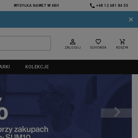
WYSYŁKA NAWET W 48H
+48 12 681 84 55
×
ZALOGUJ
SCHOWEK
KOSZYK
ARKI
KOLEKCJE
nd
nd