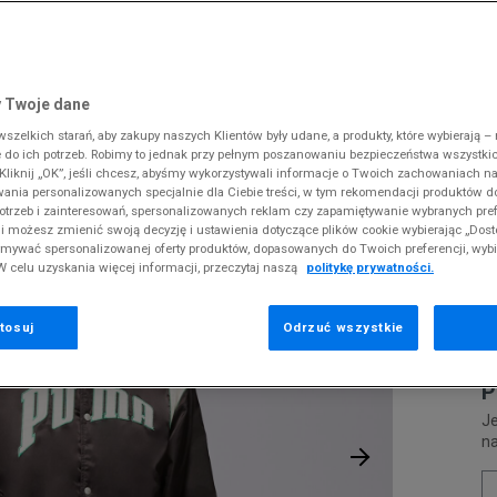
 Slipstream
38
i
i
kie sneakersy
Dickies
Crocs
Fila
The North Face
Reebok
Old Skool
38,5
gnacja obuwia
rki
Fila
DC
Jordan
Tommy Hilfiger
Umbro
ODZIEŻ
KURTKA PUMA TEAM VARSITY JACKET
 SK8-HI
ki zimowe
gnacja obuwia
Hoodrich
Dickies
Lacoste
Timberland
Supply & Dema
 Twoje dane
XS
nstock Arizona
iczki i szaliki
ki zimowe
Jordan
Ellesse
McKenzie
Vans
The North Face
zelkich starań, aby zakupy naszych Klientów były udane, a produkty, które wybierają – n
S
P
erland 6
do ich potrzeb. Robimy to jednak przy pełnym poszanowaniu bezpieczeństwa wszystki
iczki i szaliki
Lacoste
Fila
New Balance
Timberland
V
liknij „OK”, jeśli chcesz, abyśmy wykorzystywali informacje o Twoich zachowaniach na
M
rland Field Trekker
wania personalizowanych specjalnie dla Ciebie treści, w tym rekomendacji produktów
Levi's
Hoodrich
New Era
Under Armour
otrzeb i zainteresowań, spersonalizowanych reklam czy zapamiętywanie wybranych pref
rland Euro Sprint
Pr
New Balance
Helly Hansen
Nike
Vans
i możesz zmienić swoją decyzję i ustawienia dotyczące plików cookie wybierając „Dosto
se
ymywać spersonalizowanej oferty produktów, dopasowanych do Twoich preferencji, wyb
New Era
Jordan
Puma
W celu uzyskania więcej informacji, przeczytaj naszą
politykę prywatności.
3
Nike
Lacoste
Reebok
Puma
Levi's
Umbro
tosuj
Odrzuć wszystkie
0
P
Je
n