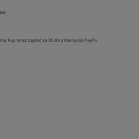
ci:
na: Kup teraz zapłać za 30 dni z
Klarną
lub
PayPo