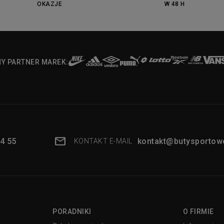
OKAZJE
W 48 H
NY PARTNER MAREK:
4 55
kontakt@butysportowe
KONTAKT E-MAIL
PORADNIKI
O FIRMIE