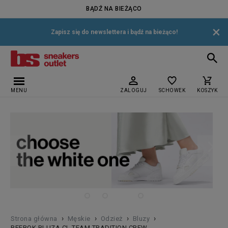
BĄDŹ NA BIEŻĄCO
×
Zapisz się do newslettera i bądź na bieżąco!
MENU
ZALOGUJ
SCHOWEK
KOSZYK
›
›
›
›
Strona główna
Męskie
Odzież
Bluzy
REEBOK BLUZA CL TEAM TRADITION CREW