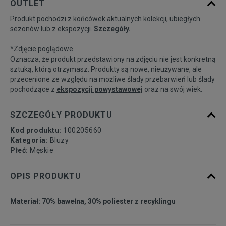
OUTLET
dostępności
Produkt pochodzi z końcówek aktualnych kolekcji, ubiegłych
sezonów lub z ekspozycji.
Szczegóły.
Powiadom o
M
dostępności
*Zdjęcie poglądowe
Oznacza, że produkt przedstawiony na zdjęciu nie jest konkretną
Powiadom o
sztuką, którą otrzymasz. Produkty są nowe, nieużywane, ale
L
dostępności
przecenione ze względu na możliwe ślady przebarwień lub ślady
pochodzące z
ekspozycji powystawowej
oraz na swój wiek.
Powiadom o
XL
dostępności
SZCZEGÓŁY PRODUKTU
Kod produktu:
100205660
Kategoria:
Bluzy
Płeć:
Męskie
OPIS PRODUKTU
Materiał: 70% bawełna, 30% poliester z recyklingu