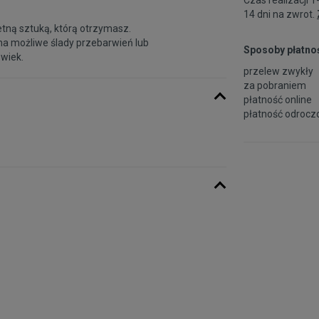
14 dni na zwrot.
etną sztuką, którą otrzymasz.
na możliwe ślady przebarwień lub
Sposoby płatnoś
 wiek.
przelew zwykły
za pobraniem
płatność online
płatność odroczo