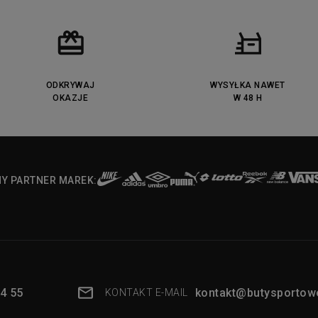
ODKRYWAJ
WYSYŁKA NAWET
OKAZJE
W 48 H
NY PARTNER MAREK:
4 55
kontakt@butysportowe
KONTAKT E-MAIL