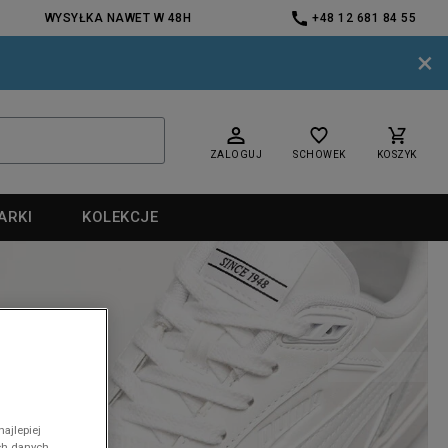
WYSYŁKA NAWET W 48H
+48 12 681 84 55
×
ZALOGUJ
SCHOWEK
KOSZYK
ARKI
KOLEKCJE
nd
ajlepiej
nd
ch danych