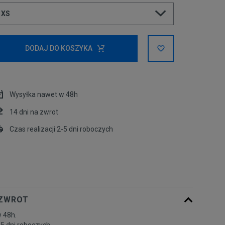
XS
XS
DODAJ DO KOSZYKA
Powiadom o
S
dostępności
Wysyłka nawet w 48h
Powiadom o
M
dostępności
14 dni na zwrot
Czas realizacji 2-5 dni roboczych
Powiadom o
L
dostępności
 ZWROT
 48h.
-5 dni roboczych.