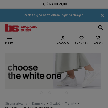
BĄDŹ NA BIEŻĄCO
×
Zapisz się do newslettera i bądź na bieżąco!
MENU
ZALOGUJ
SCHOWEK
KOSZYK
›
›
›
›
Strona główna
Damskie
Odzież
T-shirty
REEBOK T-SHIRT RI SL NO POCKET