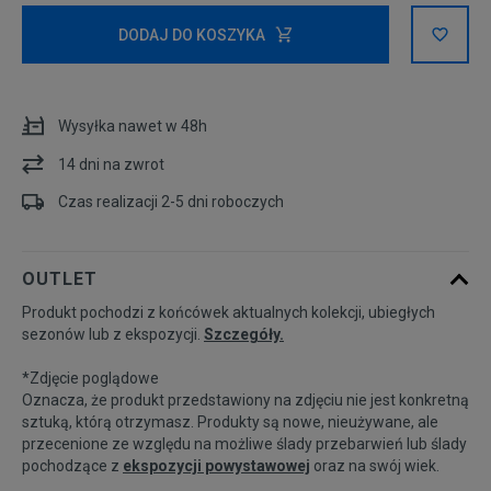
XS
DODAJ DO KOSZYKA
S
Wysyłka nawet w 48h
M
14 dni na zwrot
Czas realizacji 2-5 dni roboczych
Powiadom o
L
dostępności
OUTLET
Powiadom o
XL
dostępności
Produkt pochodzi z końcówek aktualnych kolekcji, ubiegłych
sezonów lub z ekspozycji.
Szczegóły.
*Zdjęcie poglądowe
Oznacza, że produkt przedstawiony na zdjęciu nie jest konkretną
sztuką, którą otrzymasz. Produkty są nowe, nieużywane, ale
przecenione ze względu na możliwe ślady przebarwień lub ślady
pochodzące z
ekspozycji powystawowej
oraz na swój wiek.