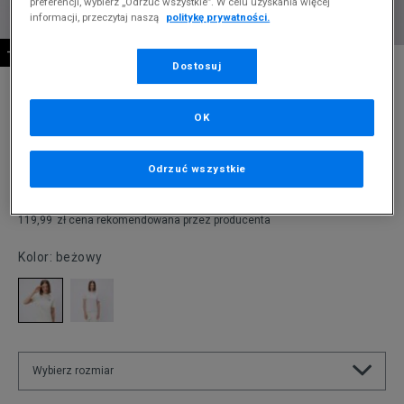
preferencji, wybierz „Odrzuć wszystkie”. W celu uzyskania więcej
informacji, przeczytaj naszą
politykę prywatności.
-10% ZA MIN. 500 ZŁ KOD: SUM10
* Zdjęcie poglądowe
Dostosuj
REEBOK T-SHIRT RI SL NO POCKET
OK
Produkt pochodzi z końcówek aktualnych kolekcji, ubiegłych
sezonów lub z ekspozycji.
Szczegóły.
Odrzuć wszystkie
39,99
zł
119,99
zł
cena rekomendowana przez producenta
Kolor:
beżowy
Wybierz rozmiar