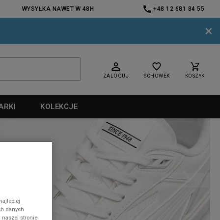
WYSYŁKA NAWET W 48H
+48 12 681 84 55
×
ZALOGUJ
SCHOWEK
KOSZYK
ARKI
KOLEKCJE
nd
ajlepiej
ch danych
nd
 naszej stronie