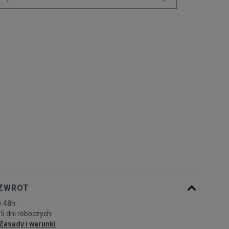
Rozmiary EU
Rozmiary US
36-38
Powiadom o dostępności
39-42
Powiadom o dostępności
43-46
Powiadom o dostępności
 ZWROT
 48h.
-5 dni roboczych.
Zasady i warunki