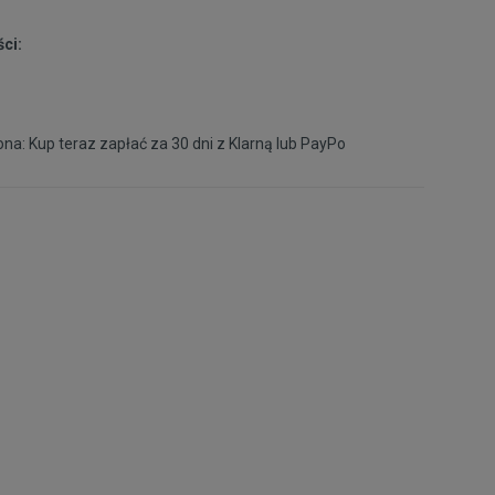
ci:
na: Kup teraz zapłać za 30 dni z
Klarną
lub
PayPo