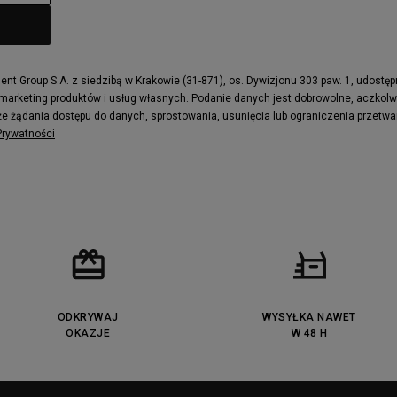
t Group S.A. z siedzibą w Krakowie (31-871), os. Dywizjonu 303 paw. 1, udostę
 marketing produktów i usług własnych. Podanie danych jest dobrowolne, aczkol
e żądania dostępu do danych, sprostowania, usunięcia lub ograniczenia przetwa
 Prywatności
ODKRYWAJ
WYSYŁKA NAWET
OKAZJE
W 48 H