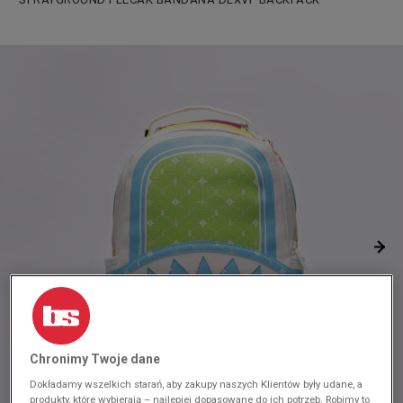
Chronimy Twoje dane
Dokładamy wszelkich starań, aby zakupy naszych Klientów były udane, a
produkty, które wybierają – najlepiej dopasowane do ich potrzeb. Robimy to