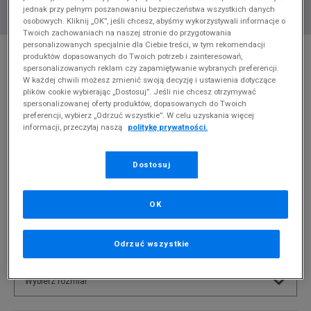
jednak przy pełnym poszanowaniu bezpieczeństwa wszystkich danych
osobowych. Kliknij „OK”, jeśli chcesz, abyśmy wykorzystywali informacje o
Twoich zachowaniach na naszej stronie do przygotowania
personalizowanych specjalnie dla Ciebie treści, w tym rekomendacji
* Zdjęcie poglądowe
produktów dopasowanych do Twoich potrzeb i zainteresowań,
spersonalizowanych reklam czy zapamiętywanie wybranych preferencji.
SPRAYGROUND PLECAK BANDANA DLXVF
W każdej chwili możesz zmienić swoją decyzję i ustawienia dotyczące
BACKPACK
plików cookie wybierając „Dostosuj”. Jeśli nie chcesz otrzymywać
spersonalizowanej oferty produktów, dopasowanych do Twoich
Produkt pochodzi z końcówek aktualnych kolekcji, ubiegłych
preferencji, wybierz „Odrzuć wszystkie”. W celu uzyskania więcej
informacji, przeczytaj naszą
politykę prywatności.
sezonów lub z ekspozycji.
Szczegóły.
319,99
zł
Dostosuj
0
zł
cena rekomendowana przez producenta
OK
PRODUKT NIEDOSTĘPNY
Jeśli artykuł będzie ponownie dostępny, otrzymasz od nas
Odrzuć wszystkie
powiadomienie.
Wybierz rozmiar