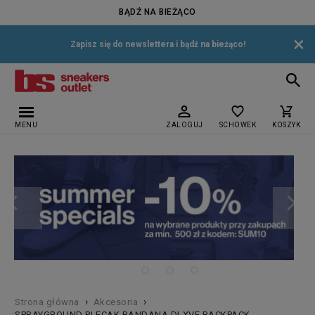
BĄDŹ NA BIEŻĄCO
×
Zapisz się do newslettera i bądź na bieżąco!
MENU
ZALOGUJ
SCHOWEK
KOSZYK
›
›
Strona główna
Akcesoria
SPRAYGROUND PLECAK BANDANA DLXVF BACKPACK