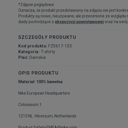
*Zdjęcie poglądowe
Oznacza, że produkt przedstawiony na zdjęciu nie jest konkr
Produkty są nowe, nieużywane, ale przecenione ze względu 
ślady pochodzące z
ekspozycji powystawowej
oraz na swój
SZCZEGÓŁY PRODUKTU
Kod produktu:
FZ0617-133
Kategoria:
T-shirty
Płeć:
Damskie
OPIS PRODUKTU
Materiał: 100% bawełna
Nike European Headquarters
Colosseum 1
1213 NL Hilversum, Netherlands
Product.Safety.EMEA@nike.com