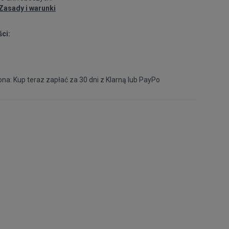
Zasady i warunki
ci:
na: Kup teraz zapłać za 30 dni z
Klarną
lub
PayPo