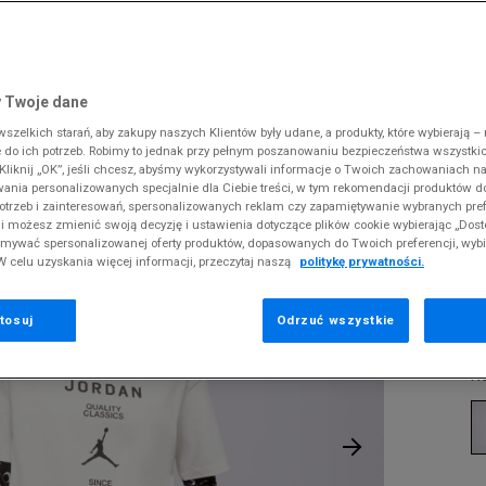
 Slipstream
38
i
i
kie sneakersy
Dickies
Crocs
Jordan
The North Face
Reebok
Old Skool
38,5
gnacja obuwia
rki
Fila
DC
Lacoste
Tommy Hilfiger
Umbro
ODZIEŻ
AN SS GF GFX TEE JQC
 SK8-HI
ki zimowe
gnacja obuwia
Hoodrich
Dickies
McKenzie
Timberland
Supply & Dema
 Twoje dane
XS
nstock Arizona
iczki i szaliki
ki zimowe
Jordan
Ellesse
New Balance
Vans
The North Face
zelkich starań, aby zakupy naszych Klientów były udane, a produkty, które wybierają – n
S
T
erland 6
do ich potrzeb. Robimy to jednak przy pełnym poszanowaniu bezpieczeństwa wszystki
iczki i szaliki
Lacoste
Fila
New Era
Timberland
T
liknij „OK”, jeśli chcesz, abyśmy wykorzystywali informacje o Twoich zachowaniach na
M
rland Field Trekker
wania personalizowanych specjalnie dla Ciebie treści, w tym rekomendacji produktów
Levi's
Hoodrich
Nike
Under Armour
otrzeb i zainteresowań, spersonalizowanych reklam czy zapamiętywanie wybranych pref
rland Euro Sprint
Pr
New Balance
Helly Hansen
Puma
Vans
i możesz zmienić swoją decyzję i ustawienia dotyczące plików cookie wybierając „Dosto
se
ymywać spersonalizowanej oferty produktów, dopasowanych do Twoich preferencji, wyb
New Era
Jordan
Reebok
W celu uzyskania więcej informacji, przeczytaj naszą
politykę prywatności.
9
Nike
Lacoste
Umbro
Puma
Levi's
Vans
tosuj
Odrzuć wszystkie
19
K