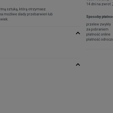
14 dni na zwrot.
etną sztuką, którą otrzymasz.
na możliwe ślady przebarwień lub
Sposoby płatnoś
 wiek.
przelew zwykły
za pobraniem
płatność online
płatność odroczo