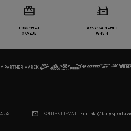
ODKRYWAJ
WYSYŁKA NAWET
OKAZJE
W 48 H
NY PARTNER MAREK:
4 55
kontakt@butysportowe
KONTAKT E-MAIL