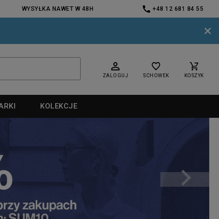
WYSYŁKA NAWET W 48H
+48 12 681 84 55
×
ZALOGUJ
SCHOWEK
KOSZYK
ARKI
KOLEKCJE
nd
nd